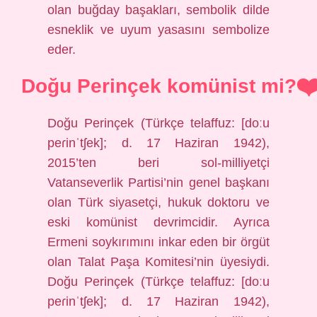
olan buğday başakları, sembolik dilde
esneklik ve uyum yasasını sembolize
eder.
Doğu Perinçek komünist mi?
Doğu Perinçek (Türkçe telaffuz: [doːu
peɾinˈtʃek]; d. 17 Haziran 1942),
2015’ten beri sol-milliyetçi
Vatanseverlik Partisi’nin genel başkanı
olan Türk siyasetçi, hukuk doktoru ve
eski komünist devrimcidir. Ayrıca
Ermeni soykırımını inkar eden bir örgüt
olan Talat Paşa Komitesi’nin üyesiydi.
Doğu Perinçek (Türkçe telaffuz: [doːu
peɾinˈtʃek]; d. 17 Haziran 1942),