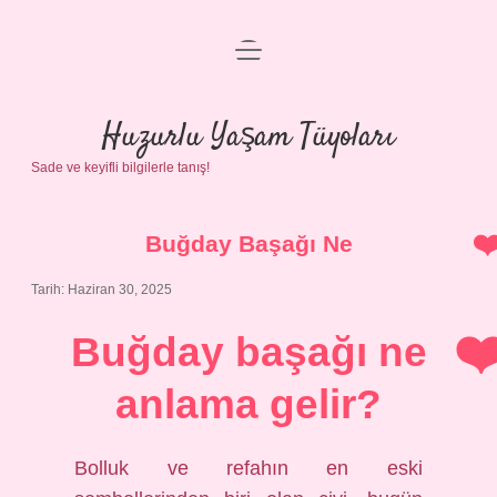
menüyü
Anasayfa
aç
Gizlilik Politikası
Huzurlu Yaşam Tüyoları
Sade ve keyifli bilgilerle tanış!
Yasal Uyarı
Hakkımızda
Buğday Başağı Ne
Tarih: Haziran 30, 2025
Buğday başağı ne
anlama gelir?
Bolluk ve refahın en eski