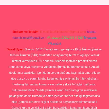
ino
Reklam ve İletişim:
E-mail:
backlinkpaneli@gmail.com
Teams:
forumhizmeti@gmail.com
Whatsapp: 0262 606 0 726
Telegram:
@karabul
Yasal Uyarı:
Sitemiz, 5651 Sayılı Kanun gereğince Bilgi Teknolojileri ve
İletişim Kurumu (BTK) tarafından onaylanmış bir Yer Sağlayıcı olarak
hizmet vermektedir. Bu nedenle, sitedeki içerikleri proaktif olarak
denetleme veya araştırma yükümlülüğümüz bulunmamaktadır. Ancak,
üyelerimiz yazdıkları içeriklerin sorumluluğunu taşımakta olup, siteye
üye olarak bu sorumluluğu kabul etmiş sayılırlar. Bu internet sitesi,
herhangi bir marka, kurum veya şahıs şirketi ile hiçbir bağlantısı
bulunmamaktadır. Sitede yalnızca kendi hazırladığımız makaleler
paylaşılmaktadır. Burada yer alan içerikler haber niteliği taşımamakta
olup, gerçek kurum ve kişiler hakkında paylaşım yapılmamaktadır.
Gerçek kurum ve kişiler ile isim benzerlikleri tamamen tesadüfidir.