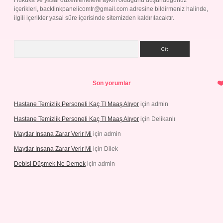
Hukuka ve yasal düzenlemelere aykırı olduğunu düşündüğünüz
içerikleri,
backlinkpanelicomtr@gmail.com
adresine bildirmeniz halinde,
ilgili içerikler yasal süre içerisinde sitemizden kaldırılacaktır.
Arama
Son yorumlar
Hastane Temizlik Personeli Kaç Tl Maaş Alıyor
için
admin
Hastane Temizlik Personeli Kaç Tl Maaş Alıyor
için
Delikanlı
Maytlar Insana Zarar Verir Mi
için
admin
Maytlar Insana Zarar Verir Mi
için
Dilek
Debisi Düşmek Ne Demek
için
admin