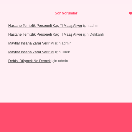
Son yorumlar
Hastane Temizlik Personeli Kaç Tl Maaş Alıyor
için
admin
Hastane Temizlik Personeli Kaç Tl Maaş Alıyor
için
Delikanlı
Maytlar Insana Zarar Verir Mi
için
admin
Maytlar Insana Zarar Verir Mi
için
Dilek
Debisi Düşmek Ne Demek
için
admin
sino