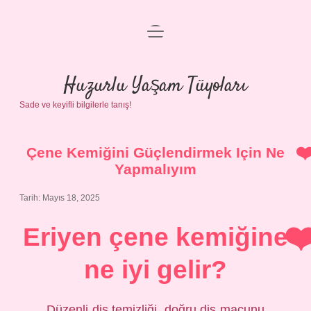
menüyü
Anasayfa
aç
Gizlilik Politikası
Huzurlu Yaşam Tüyoları
Sade ve keyifli bilgilerle tanış!
Yasal Uyarı
Hakkımızda
Çene Kemiğini Güçlendirmek Için Ne
Yapmalıyım
Tarih: Mayıs 18, 2025
Eriyen çene kemiğine
ne iyi gelir?
Düzenli diş temizliği, doğru diş macunu