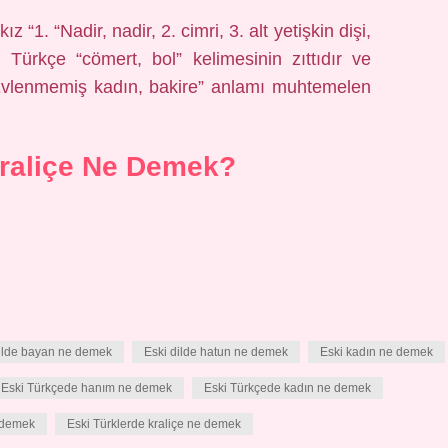
“1. “Nadir, nadir, 2. cimri, 3. alt yetişkin dişi,
i Türkçe “cömert, bol” kelimesinin zıttıdır ve
ır. “Evlenmemiş kadın, bakire” anlamı muhtemelen
raliçe Ne Demek?
dilde bayan ne demek
Eski dilde hatun ne demek
Eski kadın ne demek
Eski Türkçede hanım ne demek
Eski Türkçede kadın ne demek
e demek
Eski Türklerde kraliçe ne demek