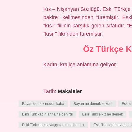
Kız – Nişanyan Sözlüğü. Eski Türkçe kız 
bakire” kelimesinden türemiştir. Esk
“kıs-” fiilinin karşılık gelen sıfatıd
“kısır” fikrinden türemiştir.
Öz Türkçe K
Kadın, kraliçe anlamına geliyor.
Tarih:
Makaleler
Bayan demek neden kaba
Bayan ne demek kökeni
Eski 
Eski Türk kadınlarına ne denirdi
Eski Türkçe kız ne demek
Eski Türkçede savaşçı kadın ne demek
Eski Türklerde avrat n