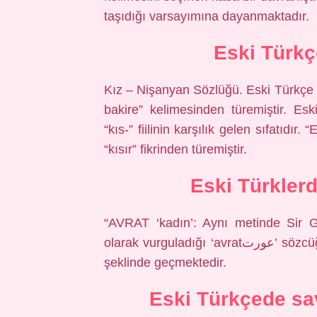
taşıdığı varsayımına dayanmaktadır.
Eski Türkç
Kız – Nişanyan Sözlüğü. Eski Türkçe kız 
bakire” kelimesinden türemiştir. Esk
“kıs-” fiilinin karşılık gelen sıfatıd
“kısır” fikrinden türemiştir.
Eski Türkler
“AVRAT ‘kadın’: Aynı metinde Sir G
olarak vurguladığı ‘avratعورت’ sözcüğü, TİEM 73’te tek bir örnekte avrat(ım) (3/40)
şeklinde geçmektedir.
Eski Türkçede sa