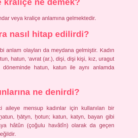
e kraliçe ne demek?
ar veya kraliçe anlamına gelmektedir.
a nasıl hitap edilirdi?
bi anlam olayları da meydana gelmiştir. Kadın
 hatun, ‘avrat (ar.), dişi, dişi kişi, kız, uragut
Türk döneminde hatun, katun ile aynı anlamda
ınlarına ne denirdi?
 aileye mensup kadınlar için kullanılan bir
atun, ḫātyn, ḫotun; katun, katyn, bayan gibi
çaya hâtûn (çoğulu havâtîn) olarak da geçen
eğildir.