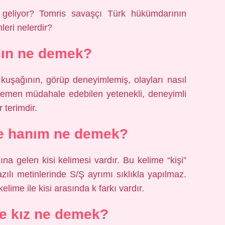
geliyor? Tomris savaşçı Türk hükümdarının
leri nelerdir?
dın ne demek?
uşağının, görüp deneyimlemiş, olayları nasıl
a hemen müdahale edebilen yetenekli, deneyimli
 terimdir.
e hanım ne demek?
a gelen kisi kelimesi vardır. Bu kelime “kişi”
azılı metinlerinde S/Ş ayrımı sıklıkla yapılmaz.
lime ile kisi arasında k farkı vardır.
e kız ne demek?