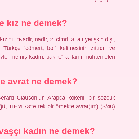
e kız ne demek?
“1. “Nadir, nadir, 2. cimri, 3. alt yetişkin dişi,
i Türkçe “cömert, bol” kelimesinin zıttıdır ve
ır. “Evlenmemiş kadın, bakire” anlamı muhtemelen
de avrat ne demek?
erard Clauson’un Arapça kökenli bir sözcük
vaşçı kadın ne demek?