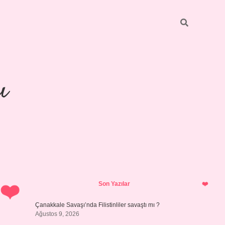
ı
Sidebar
piabellacasino
Son Yazılar
Çanakkale Savaşı’nda Filistinliler savaştı mı ?
Ağustos 9, 2026