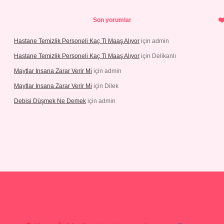
Son yorumlar
Hastane Temizlik Personeli Kaç Tl Maaş Alıyor
için
admin
Hastane Temizlik Personeli Kaç Tl Maaş Alıyor
için
Delikanlı
Maytlar Insana Zarar Verir Mi
için
admin
Maytlar Insana Zarar Verir Mi
için
Dilek
Debisi Düşmek Ne Demek
için
admin
ino