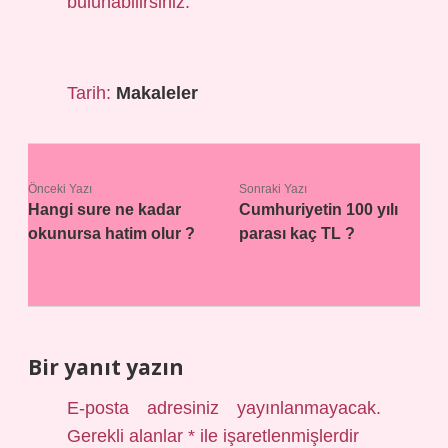
bulunabilirsiniz.
Tarih:
Makaleler
Önceki Yazı
Sonraki Yazı
Hangi sure ne kadar
Cumhuriyetin 100 yılı
okunursa hatim olur ?
parası kaç TL ?
Bir yanıt yazın
E-posta adresiniz yayınlanmayacak.
Gerekli alanlar
*
ile işaretlenmişlerdir