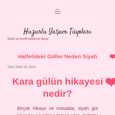
menüyü
Anasayfa
aç
Gizlilik Politikası
Huzurlu Yaşam Tüyoları
Sade ve keyifli bilgilerle tanış!
Yasal Uyarı
Hakkımızda
Halfetideki Güller Neden Siyah
Tarih: Ekim 19, 2024
Kara gülün hikayesi
nedir?
Birçok hikaye ve masalda, siyah gül