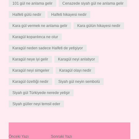
101 gül ne anlama gelir
Cenazede siyah gül ne anlama gelir
Halfeti gülü nedir
Halfeti hikayesi nedir
Kara gül vermek ne anlama gelir
Kara gülün hikayesi nedir
Karagül koparılınca ne olur
Karagül neden sadece Halfeti de yetişiyor
Karagül neye iyi gelir
Karagül neyi anlatıyor
Karagül neyi simgeler
Karagül olayı nedir
Karagül özelliği nedir
Siyah gül neyin sembolü
Siyah gül Türkiyede nerede yetişir
Siyah güller neyi temsil eder
Önceki Yazı
Sonraki Yazı