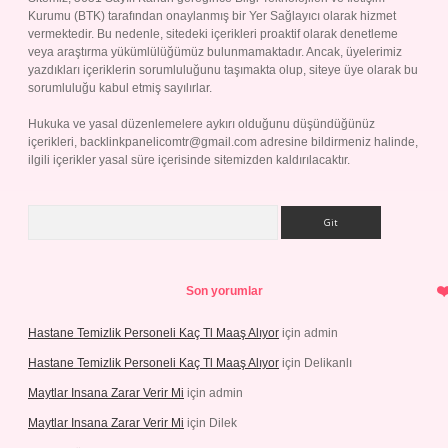
Kurumu (BTK) tarafından onaylanmış bir Yer Sağlayıcı olarak hizmet
vermektedir. Bu nedenle, sitedeki içerikleri proaktif olarak denetleme
veya araştırma yükümlülüğümüz bulunmamaktadır. Ancak, üyelerimiz
yazdıkları içeriklerin sorumluluğunu taşımakta olup, siteye üye olarak bu
sorumluluğu kabul etmiş sayılırlar.
Hukuka ve yasal düzenlemelere aykırı olduğunu düşündüğünüz
içerikleri,
backlinkpanelicomtr@gmail.com
adresine bildirmeniz halinde,
ilgili içerikler yasal süre içerisinde sitemizden kaldırılacaktır.
Arama
Son yorumlar
Hastane Temizlik Personeli Kaç Tl Maaş Alıyor
için
admin
Hastane Temizlik Personeli Kaç Tl Maaş Alıyor
için
Delikanlı
Maytlar Insana Zarar Verir Mi
için
admin
Maytlar Insana Zarar Verir Mi
için
Dilek