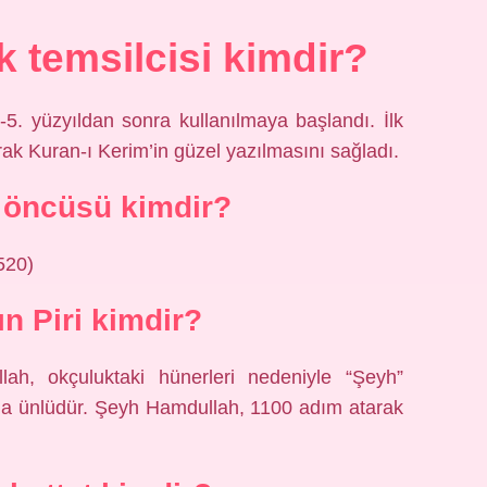
lk temsilcisi kimdir?
.-5. yüzyıldan sonra kullanılmaya başlandı. İlk
arak Kuran-ı Kerim’in güzel yazılmasını sağladı.
n öncüsü kimdir?
520)
ın Piri kimdir?
ah, okçuluktaki hünerleri nedeniyle “Şeyh”
nda ünlüdür. Şeyh Hamdullah, 1100 adım atarak