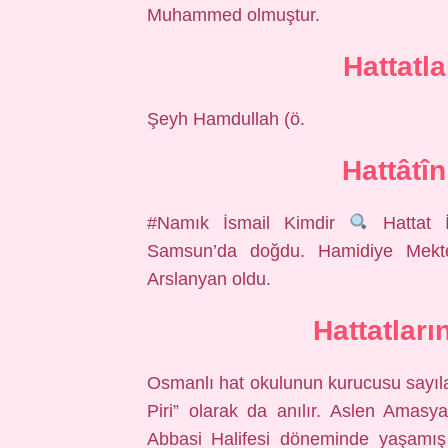
Muhammed olmuştur.
Hattatla
Şeyh Hamdullah (ö.
Hattâtî
#Namık İsmail Kimdir⁣⁣
Hattat İ
Samsun’da doğdu. Hamidiye Mekte
Arslanyan oldu.
Hattatları
Osmanlı hat okulunun kurucusu sayıl
Piri” olarak da anılır. Aslen Amas
Abbasi Halifesi döneminde yaşamış 