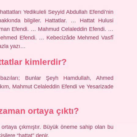
ttatları Yedikuleli Seyyid Abdullah Efendi’nin
hakkında bilgiler. Hattatlar. … Hattat Hulusi
Osman Efendi. … Mahmud Celaleddin Efendi. …
Mehmed Efendi. … Kebecizâde Mehmed Vasfî
azla yazı…
tatlar kimlerdir?
 bazıları; Bunlar Şeyh Hamdullah, Ahmed
akım, Mahmut Celaleddin Efendi ve Yesarizade
 zaman ortaya çıktı?
da ortaya çıkmıştır. Büyük öneme sahip olan bu
şilere “hattat” denir.