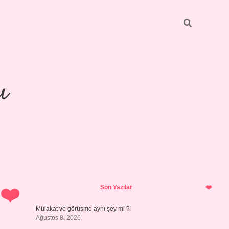
ı
Sidebar
piabellacasin
Son Yazılar
Mülakat ve görüşme aynı şey mi ?
Ağustos 8, 2026