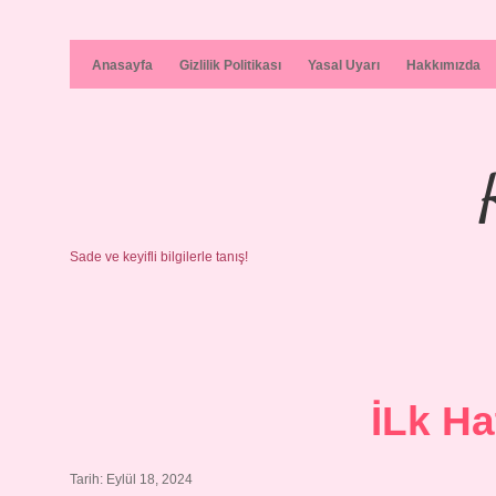
Anasayfa
Gizlilik Politikası
Yasal Uyarı
Hakkımızda
Sade ve keyifli bilgilerle tanış!
İLk H
Tarih: Eylül 18, 2024