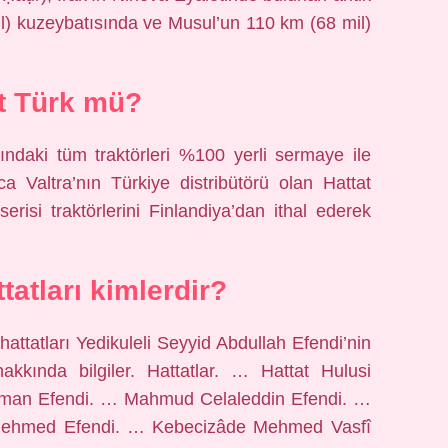
il) kuzeybatısında ve Musul’un 110 km (68 mil)
t Türk mü?
ındaki tüm traktörleri %100 yerli sermaye ile
ca Valtra’nın Türkiye distribütörü olan Hattat
erisi traktörlerini Finlandiya’dan ithal ederek
tatları kimlerdir?
ttatları Yedikuleli Seyyid Abdullah Efendi’nin
hakkında bilgiler. Hattatlar. … Hattat Hulusi
Osman Efendi. … Mahmud Celaleddin Efendi. …
Mehmed Efendi. … Kebecizâde Mehmed Vasfî