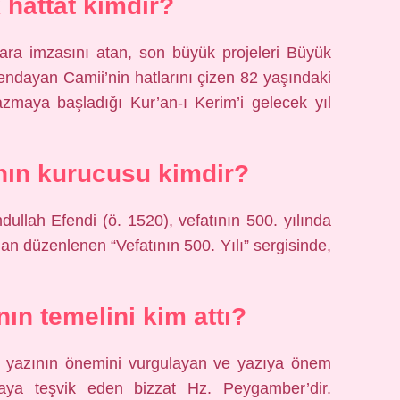
hattat kimdir?
lara imzasını atan, son büyük projeleri Büyük
ndayan Camii’nin hatlarını çizen 82 yaşındaki
zmaya başladığı Kur’an-ı Kerim’i gelecek yıl
nın kurucusu kimdir?
llah Efendi (ö. 1520), vefatının 500. yılında
n düzenlenen “Vefatının 500. Yılı” sergisinde,
nın temelini kim attı?
li, yazının önemini vurgulayan ve yazıya önem
aya teşvik eden bizzat Hz. Peygamber’dir.