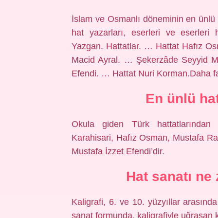
İslam ve Osmanlı döneminin en ünlü ha
hat yazarları, eserleri ve eserleri 
Yazgan. Hattatlar. … Hattat Hafız 
Macid Ayral. … Şekerzâde Seyyid 
Efendi. … Hattat Nuri Korman.Daha f
En ünlü hat
Okula giden Türk hattatlarından
Karahisari, Hafız Osman, Mustafa R
Mustafa İzzet Efendi’dir.
Hat sanatı ne
Kaligrafi, 6. ve 10. yüzyıllar arasın
sanat formunda, kaligrafiyle uğraşan ki