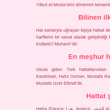
Yâkut el-Musta’simi dönemini tamamlay
Bilinen il
Hat sanatıyla uğraşan kişiye hattat den
harflerini bir sanat olarak geliştirdiğ
Kutbetü’l Muharrir’dir.
En meşhur ha
Okula giden Türk hattatlarından
Karahisari, Hafız Osman, Mustafa R
Mustafa İzzet Efendi’dir.
Hattat 
Hatra (Farsça: هترا‎, Arapça: الحضر‎‎ al-Ḥaḍr), Irak’ın Ninova Eyaletinde bulunan antik