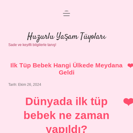
menüyü
Anasayfa
aç
Gizlilik Politikası
Huzurlu Yaşam Tüyoları
Sade ve keyifli bilgilerle tanış!
Yasal Uyarı
Hakkımızda
Ilk Tüp Bebek Hangi Ülkede Meydana
Geldi
Tarih: Ekim 26, 2024
Dünyada ilk tüp
bebek ne zaman
yapıldı?