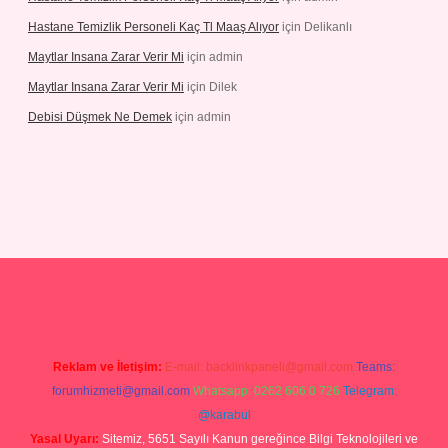
Hastane Temizlik Personeli Kaç Tl Maaş Alıyor
için
Delikanlı
Maytlar Insana Zarar Verir Mi
için
admin
Maytlar Insana Zarar Verir Mi
için
Dilek
Debisi Düşmek Ne Demek
için
admin
abellacasino
Reklam ve İletişim:
E-mail:
backlinkpaneli@gmail.com
Teams:
forumhizmeti@gmail.com
Whatsapp: 0262 606 0 726
Telegram:
@karabul
Yasal Uyarı:
Sitemiz, 5651 Sayılı Kanun gereğince Bilgi Teknolojileri ve