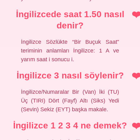
İngilizcede saat 1.50 nasıl
denir?
İngilizce Sözlükte “Bir Buçuk Saat”
teriminin anlamları İngilizce: 1 A ve
yarım saat i sonucu i.
İngilizce 3 nasıl söylenir?
İngilizce/Numaralar Bir (Van) İki (TU)
Üç (TIRI) Dört (Fayf) Altı (Siks) Yedi
(Sevin) Sekiz (EYT) başka makale.
İngilizce 1 2 3 4 ne demek?