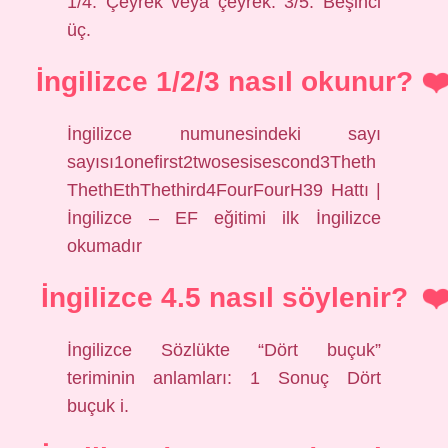
1/4: Çeyrek veya çeyrek. 3/5: Beşinci
üç.
İngilizce 1/2/3 nasıl okunur?
İngilizce numunesindeki sayı
sayısı1onefirst2twosesisescond3Theth
ThethEthThethird4FourFourH39 Hattı |
İngilizce – EF eğitimi ilk İngilizce
okumadır
İngilizce 4.5 nasıl söylenir?
İngilizce Sözlükte “Dört buçuk”
teriminin anlamları: 1 Sonuç Dört
buçuk i.