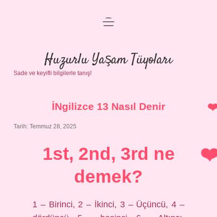
menüyü
Anasayfa
aç
Gizlilik Politikası
Huzurlu Yaşam Tüyoları
Sade ve keyifli bilgilerle tanış!
Yasal Uyarı
Hakkımızda
İNgilizce 13 Nasıl Denir
Tarih: Temmuz 28, 2025
1st, 2nd, 3rd ne
demek?
1 – Birinci, 2 – İkinci, 3 – Üçüncü, 4 –