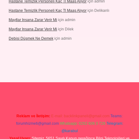
Hastane Temizlik Personeli Kaç Tl Maaş Alıyor
için
admin
Hastane Temizlik Personeli Kaç Tl Maaş Alıyor
için
Delikanlı
Maytlar Insana Zarar Verir Mi
için
admin
Maytlar Insana Zarar Verir Mi
için
Dilek
Debisi Düşmek Ne Demek
için
admin
iabellacasino
Reklam ve İletişim:
E-mail:
backlinkpaneli@gmail.com
Teams:
forumhizmeti@gmail.com
Whatsapp: 0262 606 0 726
Telegram:
@karabul
Yasal Uyarı:
Sitemiz, 5651 Sayılı Kanun gereğince Bilgi Teknolojileri ve