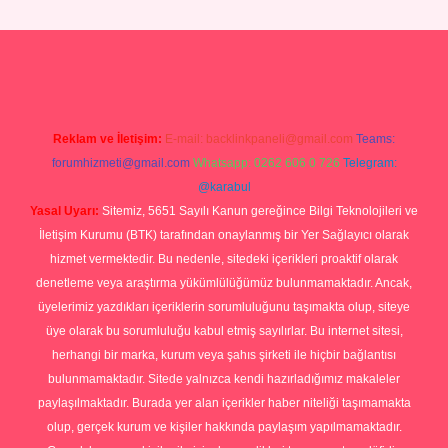
lacasino
Reklam ve İletişim:
E-mail:
backlinkpaneli@gmail.com
Teams:
forumhizmeti@gmail.com
Whatsapp: 0262 606 0 726
Telegram:
@karabul
Yasal Uyarı:
Sitemiz, 5651 Sayılı Kanun gereğince Bilgi Teknolojileri ve
İletişim Kurumu (BTK) tarafından onaylanmış bir Yer Sağlayıcı olarak
hizmet vermektedir. Bu nedenle, sitedeki içerikleri proaktif olarak
denetleme veya araştırma yükümlülüğümüz bulunmamaktadır. Ancak,
üyelerimiz yazdıkları içeriklerin sorumluluğunu taşımakta olup, siteye
üye olarak bu sorumluluğu kabul etmiş sayılırlar. Bu internet sitesi,
herhangi bir marka, kurum veya şahıs şirketi ile hiçbir bağlantısı
bulunmamaktadır. Sitede yalnızca kendi hazırladığımız makaleler
paylaşılmaktadır. Burada yer alan içerikler haber niteliği taşımamakta
olup, gerçek kurum ve kişiler hakkında paylaşım yapılmamaktadır.