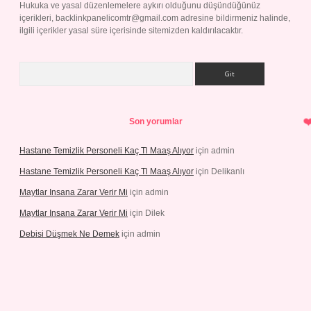
Hukuka ve yasal düzenlemelere aykırı olduğunu düşündüğünüz
içerikleri,
backlinkpanelicomtr@gmail.com
adresine bildirmeniz halinde,
ilgili içerikler yasal süre içerisinde sitemizden kaldırılacaktır.
Arama
Son yorumlar
Hastane Temizlik Personeli Kaç Tl Maaş Alıyor
için
admin
Hastane Temizlik Personeli Kaç Tl Maaş Alıyor
için
Delikanlı
Maytlar Insana Zarar Verir Mi
için
admin
Maytlar Insana Zarar Verir Mi
için
Dilek
Debisi Düşmek Ne Demek
için
admin