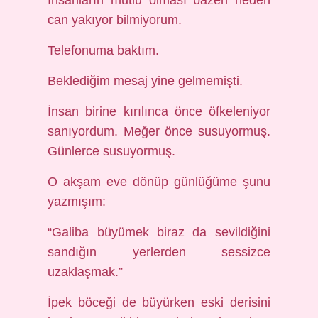
İnsanların mutlu olması bazen neden
can yakıyor bilmiyorum.
Telefonuma baktım.
Beklediğim mesaj yine gelmemişti.
İnsan birine kırılınca önce öfkeleniyor
sanıyordum. Meğer önce susuyormuş.
Günlerce susuyormuş.
O akşam eve dönüp günlüğüme şunu
yazmışım:
“Galiba büyümek biraz da sevildiğini
sandığın yerlerden sessizce
uzaklaşmak.”
İpek böceği de büyürken eski derisini