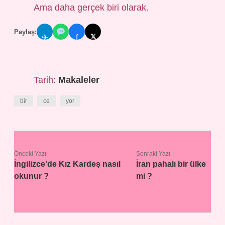
Ama daha gerçek biri olarak.
Paylaş:
𝕏
✈
f
Tarih:
Makaleler
bir
ce
yor
Önceki Yazı
Sonraki Yazı
İngilizce’de Kız Kardeş nasıl
İran pahalı bir ülke
okunur ?
mi ?