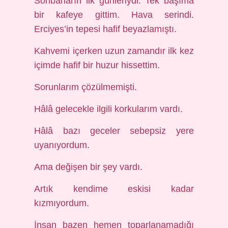
Sonbaharın ilk günleriydi. Tek başıma
bir kafeye gittim. Hava serindi.
Erciyes’in tepesi hafif beyazlamıştı.
Kahvemi içerken uzun zamandır ilk kez
içimde hafif bir huzur hissettim.
Sorunlarım çözülmemişti.
Hâlâ gelecekle ilgili korkularım vardı.
Hâlâ bazı geceler sebepsiz yere
uyanıyordum.
Ama değişen bir şey vardı.
Artık kendime eskisi kadar
kızmıyordum.
İnsan bazen hemen toparlanamadığı