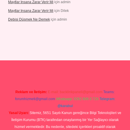
Maytlar Insana Zarar Verir Mi
için
admin
Maytlar Insana Zarar Verir Mi
için
Dilek
Debisi Düşmek Ne Demek
için
admin
iabellacasino
Reklam ve İletişim:
E-mail:
backlinkpaneli@gmail.com
Teams:
forumhizmeti@gmail.com
Whatsapp: 0262 606 0 726
Telegram:
@karabul
Yasal Uyarı:
Sitemiz, 5651 Sayılı Kanun gereğince Bilgi Teknolojileri ve
İletişim Kurumu (BTK) tarafından onaylanmış bir Yer Sağlayıcı olarak
hizmet vermektedir. Bu nedenle, sitedeki içerikleri proaktif olarak