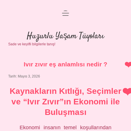
menüyü
Anasayfa
aç
Gizlilik Politikası
Huzurlu Yaşam Tüyoları
Sade ve keyifli bilgilerle tanış!
Yasal Uyarı
Hakkımızda
Ivır zıvır eş anlamlısı nedir ?
Tarih: Mayıs 3, 2026
Kaynakların Kıtlığı, Seçimler
ve “Ivır Zıvır”ın Ekonomi ile
Buluşması
Ekonomi insanın temel koşullarından