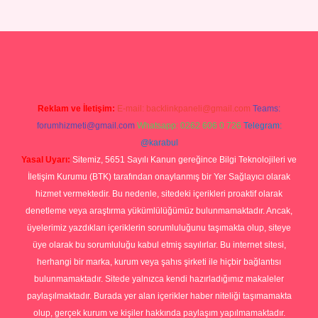
piabellacasino
Reklam ve İletişim:
E-mail:
backlinkpaneli@gmail.com
Teams:
forumhizmeti@gmail.com
Whatsapp: 0262 606 0 726
Telegram:
@karabul
Yasal Uyarı:
Sitemiz, 5651 Sayılı Kanun gereğince Bilgi Teknolojileri ve
İletişim Kurumu (BTK) tarafından onaylanmış bir Yer Sağlayıcı olarak
hizmet vermektedir. Bu nedenle, sitedeki içerikleri proaktif olarak
denetleme veya araştırma yükümlülüğümüz bulunmamaktadır. Ancak,
üyelerimiz yazdıkları içeriklerin sorumluluğunu taşımakta olup, siteye
üye olarak bu sorumluluğu kabul etmiş sayılırlar. Bu internet sitesi,
herhangi bir marka, kurum veya şahıs şirketi ile hiçbir bağlantısı
bulunmamaktadır. Sitede yalnızca kendi hazırladığımız makaleler
paylaşılmaktadır. Burada yer alan içerikler haber niteliği taşımamakta
olup, gerçek kurum ve kişiler hakkında paylaşım yapılmamaktadır.