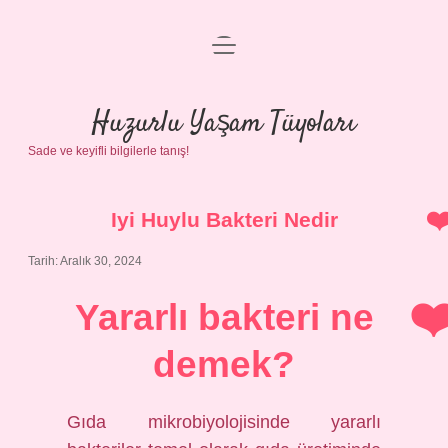
menüyü
Anasayfa
aç
Gizlilik Politikası
Huzurlu Yaşam Tüyoları
Sade ve keyifli bilgilerle tanış!
Yasal Uyarı
Hakkımızda
Iyi Huylu Bakteri Nedir
Tarih: Aralık 30, 2024
Yararlı bakteri ne
demek?
Gıda mikrobiyolojisinde yararlı