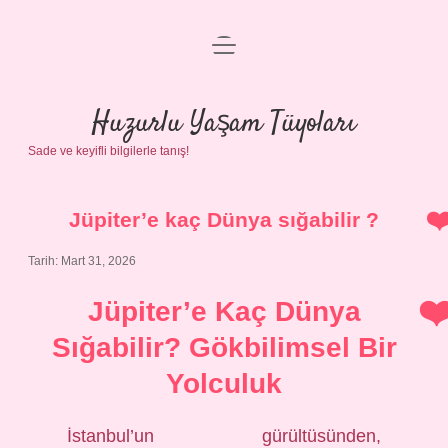
menüyü
Anasayfa
aç
Gizlilik Politikası
Huzurlu Yaşam Tüyoları
Sade ve keyifli bilgilerle tanış!
Yasal Uyarı
Hakkımızda
Jüpiter’e kaç Dünya sığabilir ?
Tarih: Mart 31, 2026
Jüpiter’e Kaç Dünya
Sığabilir? Gökbilimsel Bir
Yolculuk
İstanbul’un gürültüsünden,