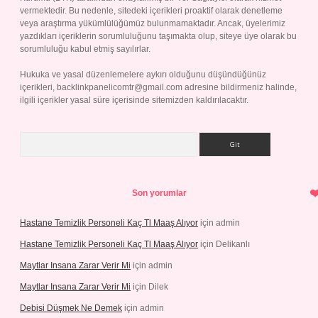
vermektedir. Bu nedenle, sitedeki içerikleri proaktif olarak denetleme
veya araştırma yükümlülüğümüz bulunmamaktadır. Ancak, üyelerimiz
yazdıkları içeriklerin sorumluluğunu taşımakta olup, siteye üye olarak bu
sorumluluğu kabul etmiş sayılırlar.
Hukuka ve yasal düzenlemelere aykırı olduğunu düşündüğünüz
içerikleri,
backlinkpanelicomtr@gmail.com
adresine bildirmeniz halinde,
ilgili içerikler yasal süre içerisinde sitemizden kaldırılacaktır.
Arama
Son yorumlar
Hastane Temizlik Personeli Kaç Tl Maaş Alıyor
için
admin
Hastane Temizlik Personeli Kaç Tl Maaş Alıyor
için
Delikanlı
Maytlar Insana Zarar Verir Mi
için
admin
Maytlar Insana Zarar Verir Mi
için
Dilek
Debisi Düşmek Ne Demek
için
admin