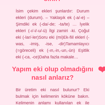
İsim çekim ekleri şunlardır: Durum
ekleri (durum). – Yaklaşık ek (-a/-e) –
Şimdiki ek (-da/-de; -ta/te) … İyelik
ekleri (-ı/-i/-u/-ü) İlgi zamiri -ki. Çoğul
eki (-lar/-ler)Soru eki (mi)Ek-fiil ekleri (-
was, -imiş, -ise, -dir)Tamamlayıcı
(=göreceli) ek (-ın,-in,-un,-ün) Eşitlik
eki (-ca, -ce)Daha fazla makale…
Yapım eki olup olmadığını
nasıl anlarız?
Bir üretim eki nasıl bulunur? Eki
bulmak için kelimenin köküne bakın.
Kelimenin anlamı kullanılan ek ile