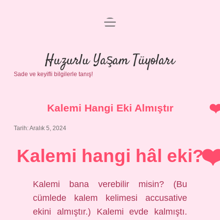
menüyü
Anasayfa
aç
Gizlilik Politikası
Huzurlu Yaşam Tüyoları
Sade ve keyifli bilgilerle tanış!
Yasal Uyarı
Hakkımızda
Kalemi Hangi Eki Almıştır
Tarih: Aralık 5, 2024
Kalemi hangi hâl eki?
Kalemi bana verebilir misin? (Bu
cümlede kalem kelimesi accusative
ekini almıştır.) Kalemi evde kalmıştı.