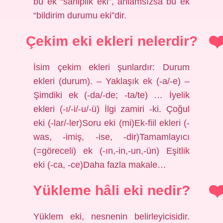
bu ek “sahiplik eki”, anlamsızsa bu ek
“bildirim durumu eki”dir.
Çekim eki ekleri nelerdir?
İsim çekim ekleri şunlardır: Durum
ekleri (durum). – Yaklaşık ek (-a/-e) –
Şimdiki ek (-da/-de; -ta/te) … İyelik
ekleri (-ı/-i/-u/-ü) İlgi zamiri -ki. Çoğul
eki (-lar/-ler)Soru eki (mi)Ek-fiil ekleri (-
was, -imiş, -ise, -dir)Tamamlayıcı
(=göreceli) ek (-ın,-in,-un,-ün) Eşitlik
eki (-ca, -ce)Daha fazla makale…
Yükleme hâli eki nedir?
Yüklem eki, nesnenin belirleyicisidir.