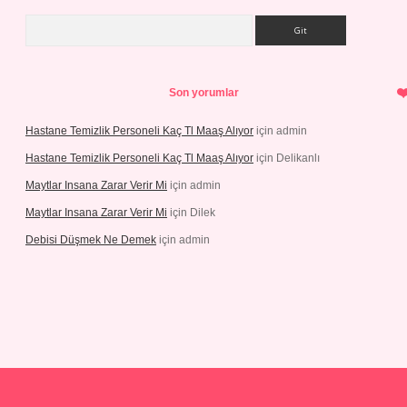
Arama
Son yorumlar
Hastane Temizlik Personeli Kaç Tl Maaş Alıyor
için
admin
Hastane Temizlik Personeli Kaç Tl Maaş Alıyor
için
Delikanlı
Maytlar Insana Zarar Verir Mi
için
admin
Maytlar Insana Zarar Verir Mi
için
Dilek
Debisi Düşmek Ne Demek
için
admin
sino