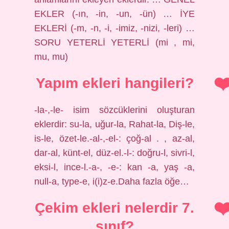
EKLER (-ın, -in, -un, -ün) … İYE
EKLERİ (-m, -n, -i, -imiz, -nizi, -leri) …
SORU YETERLİ YETERLİ (mi , mi,
mu, mu)
Yapım ekleri hangileri?
-la-,-le- isim sözcüklerini oluşturan
eklerdir: su-la, uğur-la, Rahat-la, Diş-le,
is-le, özet-le.-al-,-el-: çoğ-al . , az-al,
dar-al, künt-el, düz-el.-l-: doğru-l, sivri-l,
eksi-l, ince-l.-a-, -e-: kan -a, yaş -a,
null-a, type-e, i(i)z-e.Daha fazla öğe…
Çekim ekleri nelerdir 7.
sınıf?