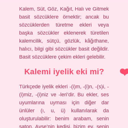
Kalem, Süt, Göz, Kağıt, Halı ve Gitmek
basit sözcüklere örnektir; ancak bu
sözcüklerden türetme ekleri veya
başka sözcükler eklenerek türetilen
kalemcilik, sütçü, gözlük, kâğıthane,
halıcı, bilgi gibi sözcükler basit değildir.
Basit sözcüklere çekim ekleri gelebilir.
Kalemi iyelik eki mi?
Türkçede iyelik ekleri -(i)m, -(i)n, -(s)i, -
(i)miz, -(i)niz ve -leri’dir. Bu ekler, ses
uyumlarına uyması için diğer dar
ünlüler (ı, u, ü) kullanılarak da
oluşturulabilir: benim arabam, senin
şaton, Ayşe’nin kedisi, bizim ev, senin