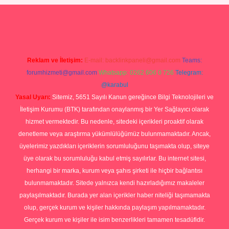
sino
Reklam ve İletişim:
E-mail:
backlinkpaneli@gmail.com
Teams:
forumhizmeti@gmail.com
Whatsapp: 0262 606 0 726
Telegram:
@karabul
Yasal Uyarı:
Sitemiz, 5651 Sayılı Kanun gereğince Bilgi Teknolojileri ve
İletişim Kurumu (BTK) tarafından onaylanmış bir Yer Sağlayıcı olarak
hizmet vermektedir. Bu nedenle, sitedeki içerikleri proaktif olarak
denetleme veya araştırma yükümlülüğümüz bulunmamaktadır. Ancak,
üyelerimiz yazdıkları içeriklerin sorumluluğunu taşımakta olup, siteye
üye olarak bu sorumluluğu kabul etmiş sayılırlar. Bu internet sitesi,
herhangi bir marka, kurum veya şahıs şirketi ile hiçbir bağlantısı
bulunmamaktadır. Sitede yalnızca kendi hazırladığımız makaleler
paylaşılmaktadır. Burada yer alan içerikler haber niteliği taşımamakta
olup, gerçek kurum ve kişiler hakkında paylaşım yapılmamaktadır.
Gerçek kurum ve kişiler ile isim benzerlikleri tamamen tesadüfidir.