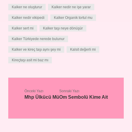
Kalker ne oluşturur
Kalker nedir ne işe yarar
Kalker nedir vikipedi
Kalker Organik tortul mu
Kalker sert mi
Kalker taşı neye dönüşür
Kalker Türkiyede nerede bulunur
Kalker ve kireç taşı aynı şey mi
Kalsit değerli mi
Kireçtaşı asit mi baz mı
Önceki Yazı
Sonraki Yazı
Mhp Ülkücü Mü
Om Sembolü Kime Ait