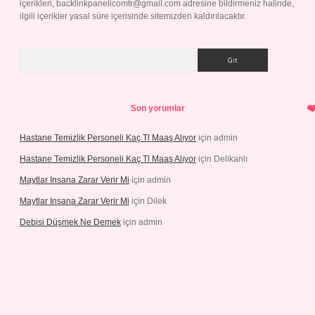
içerikleri,
backlinkpanelicomtr@gmail.com
adresine bildirmeniz halinde,
ilgili içerikler yasal süre içerisinde sitemizden kaldırılacaktır.
Arama
Son yorumlar
Hastane Temizlik Personeli Kaç Tl Maaş Alıyor
için
admin
Hastane Temizlik Personeli Kaç Tl Maaş Alıyor
için
Delikanlı
Maytlar Insana Zarar Verir Mi
için
admin
Maytlar Insana Zarar Verir Mi
için
Dilek
Debisi Düşmek Ne Demek
için
admin