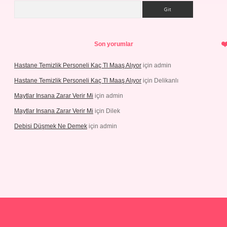
Arama
Son yorumlar
Hastane Temizlik Personeli Kaç Tl Maaş Alıyor
için
admin
Hastane Temizlik Personeli Kaç Tl Maaş Alıyor
için
Delikanlı
Maytlar Insana Zarar Verir Mi
için
admin
Maytlar Insana Zarar Verir Mi
için
Dilek
Debisi Düşmek Ne Demek
için
admin
ellacasino