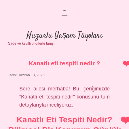
menüyü
Anasayfa
aç
Gizlilik Politikası
Huzurlu Yaşam Tüyoları
Sade ve keyifli bilgilerle tanış!
Yasal Uyarı
Hakkımızda
Kanatlı eti tespiti nedir ?
Tarih: Haziran 13, 2026
Sere ailesi merhaba! Bu içeriğimizde
“Kanatlı eti tespiti nedir” konusunu tüm
detaylarıyla inceliyoruz.
Kanatlı Eti Tespiti Nedir?