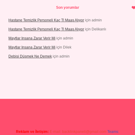
Son yorumlar
Hastane Temizlik Personeli Kaç Tl Maaş Alıyor
için
admin
Hastane Temizlik Personeli Kaç Tl Maaş Alıyor
için
Delikanlı
Maytlar Insana Zarar Verir Mi
için
admin
Maytlar Insana Zarar Verir Mi
için
Dilek
Debisi Düşmek Ne Demek
için
admin
piabellacasino
Reklam ve İletişim:
E-mail:
backlinkpaneli@gmail.com
Teams: