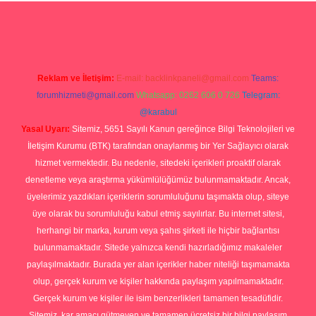
o
Reklam ve İletişim:
E-mail:
backlinkpaneli@gmail.com
Teams:
forumhizmeti@gmail.com
Whatsapp: 0262 606 0 726
Telegram:
@karabul
Yasal Uyarı:
Sitemiz, 5651 Sayılı Kanun gereğince Bilgi Teknolojileri ve
İletişim Kurumu (BTK) tarafından onaylanmış bir Yer Sağlayıcı olarak
hizmet vermektedir. Bu nedenle, sitedeki içerikleri proaktif olarak
denetleme veya araştırma yükümlülüğümüz bulunmamaktadır. Ancak,
üyelerimiz yazdıkları içeriklerin sorumluluğunu taşımakta olup, siteye
üye olarak bu sorumluluğu kabul etmiş sayılırlar. Bu internet sitesi,
herhangi bir marka, kurum veya şahıs şirketi ile hiçbir bağlantısı
bulunmamaktadır. Sitede yalnızca kendi hazırladığımız makaleler
paylaşılmaktadır. Burada yer alan içerikler haber niteliği taşımamakta
olup, gerçek kurum ve kişiler hakkında paylaşım yapılmamaktadır.
Gerçek kurum ve kişiler ile isim benzerlikleri tamamen tesadüfidir.
Sitemiz, kar amacı gütmeyen ve tamamen ücretsiz bir bilgi paylaşım