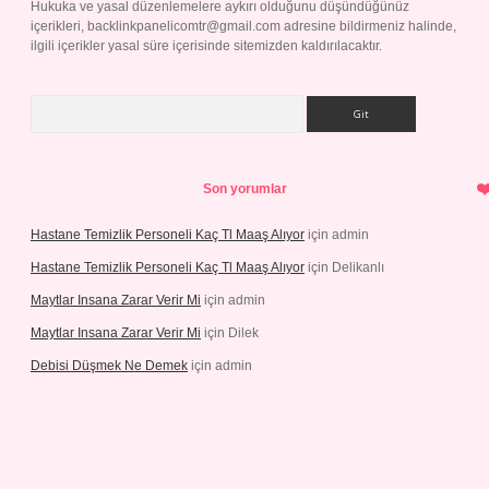
Hukuka ve yasal düzenlemelere aykırı olduğunu düşündüğünüz
içerikleri,
backlinkpanelicomtr@gmail.com
adresine bildirmeniz halinde,
ilgili içerikler yasal süre içerisinde sitemizden kaldırılacaktır.
Arama
Son yorumlar
Hastane Temizlik Personeli Kaç Tl Maaş Alıyor
için
admin
Hastane Temizlik Personeli Kaç Tl Maaş Alıyor
için
Delikanlı
Maytlar Insana Zarar Verir Mi
için
admin
Maytlar Insana Zarar Verir Mi
için
Dilek
Debisi Düşmek Ne Demek
için
admin