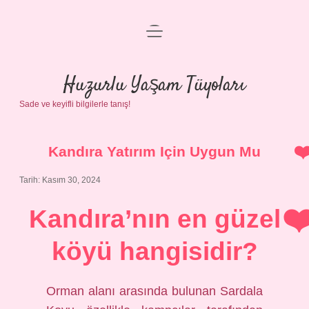
menüyü
Anasayfa
aç
Gizlilik Politikası
Huzurlu Yaşam Tüyoları
Sade ve keyifli bilgilerle tanış!
Yasal Uyarı
Hakkımızda
Kandıra Yatırım Için Uygun Mu
Tarih: Kasım 30, 2024
Kandıra’nın en güzel
köyü hangisidir?
Orman alanı arasında bulunan Sardala