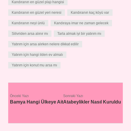
Kandıranın en güzel plajı hangisi
Kandıranın en güzel yeri neresi
Kandıranın kaç köyü var
Kandıranın neyi ünlü
Kandıraya imar ne zaman gelecek
Silivriden arsa alınır mı
Tarla almak iyi bir yatırım mı
Yatırım için arsa alırken nelere dikkat edilir
Yatırım için hangi ilden ev almalı
Yatırım için konut mu arsa mı
Önceki Yazı
Sonraki Yazı
Bamya Hangi Ülkeye Ait
Atabeylikler Nasıl Kuruldu