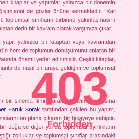
nen kitaplar ve yapımlar yalnızca bir dönemin
ğişimlerini de gözler önüne sermektedir. “Kar
l, toplumsal sınıfların birbirine yakınlaşmasını
nlatan derin bir kavram olarak karşımıza çıkar.
n yapı, yalnızca bir kitaptan veya kavramdan
ültürün hem de toplumun dönüşümünü anlatan bir
tında önemli yerler edinmiştir. Çeşitli kitaplar,
403
manlarda nasıl bir araya geldiğini ve toplumsal
.
ı bir sinema filmi olarak izleyicinin karşısına
er Faruk Sorak
tarafından çekilen bu yapım,
larını ön plana çıkaran bir hikayeye sahiptir.
Forbidden
 bir doğa ve diğer yanda toplumsal ayrılıkların
ştığı zorluklar ve toplumsal sınıflar arasındaki