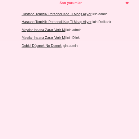
Son yorumlar
Hastane Temizlik Personeli Kaç Tl Maaş Alıyor
için
admin
Hastane Temizlik Personeli Kaç Tl Maaş Alıyor
için
Delikanlı
Maytlar Insana Zarar Verir Mi
için
admin
Maytlar Insana Zarar Verir Mi
için
Dilek
Debisi Düşmek Ne Demek
için
admin