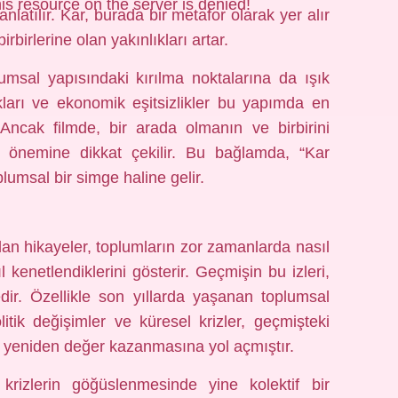
is resource on the server is denied!
nlatılır. Kar, burada bir metafor olarak yer alır
rbirlerine olan yakınlıkları artar.
umsal yapısındaki kırılma noktalarına da ışık
lıkları ve ekonomik eşitsizlikler bu yapımda en
 Ancak filmde, bir arada olmanın ve birbirini
 önemine dikkat çekilir. Bu bağlamda, “Kar
lumsal bir simge haline gelir.
lan hikayeler, toplumların zor zamanlarda nasıl
ıl kenetlendiklerini gösterir. Geçmişin bu izleri,
. Özellikle son yıllarda yaşanan toplumsal
tik değişimler ve küresel krizler, geçmişteki
n yeniden değer kazanmasına yol açmıştır.
 krizlerin göğüslenmesinde yine kolektif bir