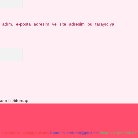
n adım, e-posta adresim ve site adresim bu tarayıcıya
.com.tr
Sitemap
-mail:
backlinkpaneli@gmail.com
Teams:
forumhizmeti@gmail.com
Whatsapp: 0262 606 0 7