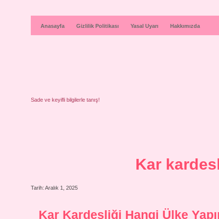
Anasayfa
Gizlilik Politikası
Yasal Uyarı
Hakkımızda
Sade ve keyifli bilgilerle tanış!
Kar kardesl
Tarih: Aralık 1, 2025
Kar Kardeşliği Hangi Ülke Ya