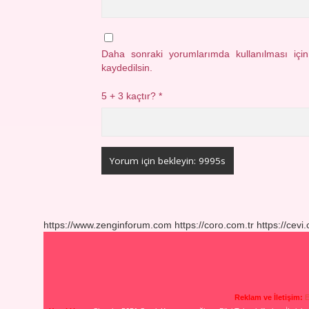
Daha sonraki yorumlarımda kullanılması içi
kaydedilsin.
5 + 3 kaçtır?
*
https://www.zenginforum.com
https://coro.com.tr
https://cevi
Reklam ve İletişim:
E