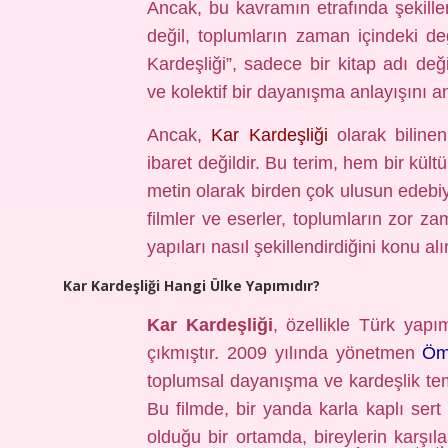
Ancak, bu kavramın etrafında şekille
değil, toplumların zaman içindeki de
Kardeşliği”, sadece bir kitap adı deği
ve kolektif bir dayanışma anlayışını a
Ancak,
Kar Kardeşliği
olarak biline
ibaret değildir. Bu terim, hem bir k
metin olarak birden çok ulusun edebiya
filmler ve eserler, toplumların zor za
yapıları nasıl şekillendirdiğini konu alır
Kar Kardeşliği Hangi Ülke Yapımıdır?
Kar Kardeşliği
, özellikle Türk yapım
çıkmıştır. 2009 yılında yönetmen
Öm
toplumsal dayanışma ve kardeşlik tema
Bu filmde, bir yanda karla kaplı sert
olduğu bir ortamda, bireylerin karşıla