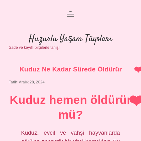
menüyü
Anasayfa
aç
Gizlilik Politikası
Huzurlu Yaşam Tüyoları
Sade ve keyifli bilgilerle tanış!
Yasal Uyarı
Hakkımızda
Kuduz Ne Kadar Sürede Öldürür
Tarih: Aralık 28, 2024
Kuduz hemen öldürür
mü?
Kuduz, evcil ve vahşi hayvanlarda