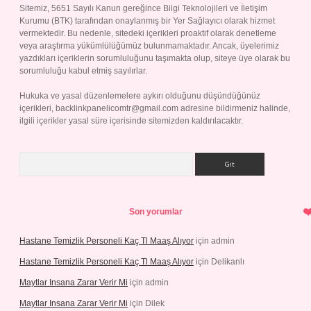
Sitemiz, 5651 Sayılı Kanun gereğince Bilgi Teknolojileri ve İletişim
Kurumu (BTK) tarafından onaylanmış bir Yer Sağlayıcı olarak hizmet
vermektedir. Bu nedenle, sitedeki içerikleri proaktif olarak denetleme
veya araştırma yükümlülüğümüz bulunmamaktadır. Ancak, üyelerimiz
yazdıkları içeriklerin sorumluluğunu taşımakta olup, siteye üye olarak bu
sorumluluğu kabul etmiş sayılırlar.
Hukuka ve yasal düzenlemelere aykırı olduğunu düşündüğünüz
içerikleri,
backlinkpanelicomtr@gmail.com
adresine bildirmeniz halinde,
ilgili içerikler yasal süre içerisinde sitemizden kaldırılacaktır.
Arama
Son yorumlar
Hastane Temizlik Personeli Kaç Tl Maaş Alıyor
için
admin
Hastane Temizlik Personeli Kaç Tl Maaş Alıyor
için
Delikanlı
Maytlar Insana Zarar Verir Mi
için
admin
Maytlar Insana Zarar Verir Mi
için
Dilek