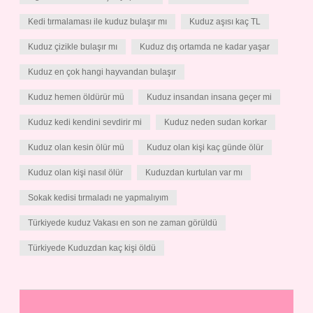
Kedi tırmalaması ile kuduz bulaşır mı
Kuduz aşısı kaç TL
Kuduz çizikle bulaşır mı
Kuduz dış ortamda ne kadar yaşar
Kuduz en çok hangi hayvandan bulaşır
Kuduz hemen öldürür mü
Kuduz insandan insana geçer mi
Kuduz kedi kendini sevdirir mi
Kuduz neden sudan korkar
Kuduz olan kesin ölür mü
Kuduz olan kişi kaç günde ölür
Kuduz olan kişi nasıl ölür
Kuduzdan kurtulan var mı
Sokak kedisi tırmaladı ne yapmalıyım
Türkiyede kuduz Vakası en son ne zaman görüldü
Türkiyede Kuduzdan kaç kişi öldü