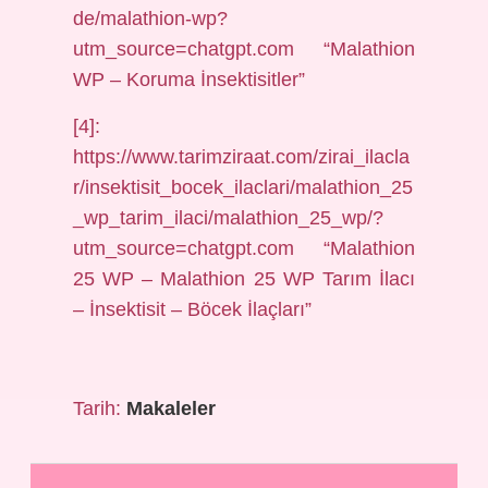
de/malathion-wp?
utm_source=chatgpt.com “Malathion
WP – Koruma İnsektisitler”
[4]:
https://www.tarimziraat.com/zirai_ilacla
r/insektisit_bocek_ilaclari/malathion_25
_wp_tarim_ilaci/malathion_25_wp/?
utm_source=chatgpt.com “Malathion
25 WP – Malathion 25 WP Tarım İlacı
– İnsektisit – Böcek İlaçları”
Tarih:
Makaleler