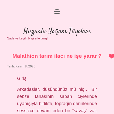
menüyü
Anasayfa
aç
Gizlilik Politikası
Huzurlu Yaşam Tüyoları
Sade ve keyifli bilgilerle tanış!
Yasal Uyarı
Hakkımızda
Malathion tarım ilacı ne işe yarar ?
Tarih: Kasım 8, 2025
Giriş
Arkadaşlar, düşündünüz mü hiç… Bir
sebze tarlasının sabah çiylerinde
uyanışıyla birlikte, toprağın derinlerinde
sessizce devam eden bir “savaş” var.