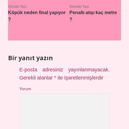
Önceki Yazı
Sonraki Yazı
Köpük neden final yapıyor
Penaltı atışı kaç metre
?
?
Bir yanıt yazın
E-posta adresiniz yayınlanmayacak.
Gerekli alanlar
*
ile işaretlenmişlerdir
Yorum