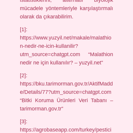
istatistiklerini, alternatif biyolojik
mücadele yöntemleriyle karşılaştırmalı
olarak da çıkarabilirim.
[1]:
https://www.yuzyil.net/makale/malathio
n-nedir-ne-icin-kullanilir?
utm_source=chatgpt.com “Malathion
nedir ne için kullanılır? – yuzyil.net”
[2]:
https://bku.tarimorman.gov.tr/AktifMadd
e/Details/77?utm_source=chatgpt.com
“Bitki Koruma Ürünleri Veri Tabanı –
tarimorman.gov.tr”
[3]:
https://agrobaseapp.com/turkey/pestici