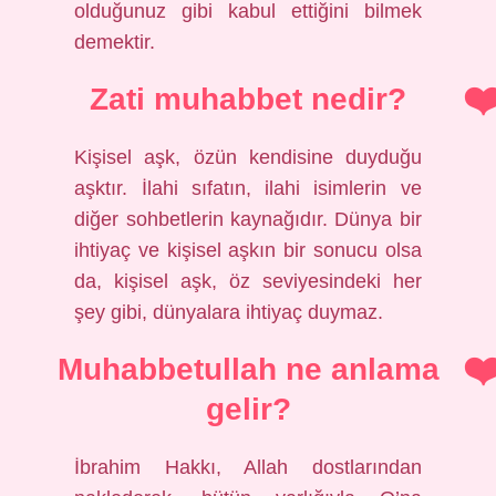
olduğunuz gibi kabul ettiğini bilmek
demektir.
Zati muhabbet nedir?
Kişisel aşk, özün kendisine duyduğu
aşktır. İlahi sıfatın, ilahi isimlerin ve
diğer sohbetlerin kaynağıdır. Dünya bir
ihtiyaç ve kişisel aşkın bir sonucu olsa
da, kişisel aşk, öz seviyesindeki her
şey gibi, dünyalara ihtiyaç duymaz.
Muhabbetullah ne anlama
gelir?
İbrahim Hakkı, Allah dostlarından