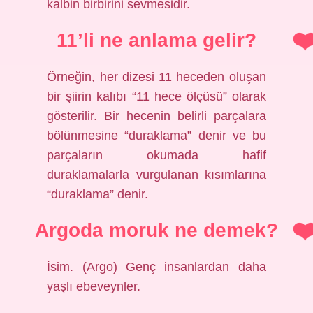
kalbin birbirini sevmesidir.
11’li ne anlama gelir?
Örneğin, her dizesi 11 heceden oluşan
bir şiirin kalıbı “11 hece ölçüsü” olarak
gösterilir. Bir hecenin belirli parçalara
bölünmesine “duraklama” denir ve bu
parçaların okumada hafif
duraklamalarla vurgulanan kısımlarına
“duraklama” denir.
Argoda moruk ne demek?
İsim. (Argo) Genç insanlardan daha
yaşlı ebeveynler.