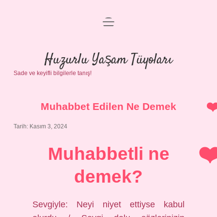
menüyü
Anasayfa
aç
Gizlilik Politikası
Huzurlu Yaşam Tüyoları
Sade ve keyifli bilgilerle tanış!
Yasal Uyarı
Hakkımızda
Muhabbet Edilen Ne Demek
Tarih: Kasım 3, 2024
Muhabbetli ne
demek?
Sevgiyle: Neyi niyet ettiyse kabul