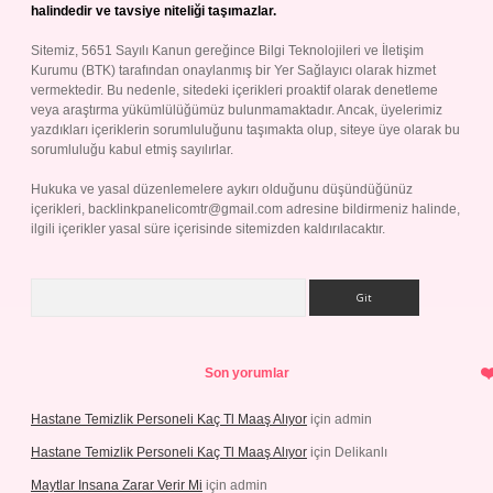
halindedir ve tavsiye niteliği taşımazlar.
Sitemiz, 5651 Sayılı Kanun gereğince Bilgi Teknolojileri ve İletişim
Kurumu (BTK) tarafından onaylanmış bir Yer Sağlayıcı olarak hizmet
vermektedir. Bu nedenle, sitedeki içerikleri proaktif olarak denetleme
veya araştırma yükümlülüğümüz bulunmamaktadır. Ancak, üyelerimiz
yazdıkları içeriklerin sorumluluğunu taşımakta olup, siteye üye olarak bu
sorumluluğu kabul etmiş sayılırlar.
Hukuka ve yasal düzenlemelere aykırı olduğunu düşündüğünüz
içerikleri,
backlinkpanelicomtr@gmail.com
adresine bildirmeniz halinde,
ilgili içerikler yasal süre içerisinde sitemizden kaldırılacaktır.
Arama
Son yorumlar
Hastane Temizlik Personeli Kaç Tl Maaş Alıyor
için
admin
Hastane Temizlik Personeli Kaç Tl Maaş Alıyor
için
Delikanlı
Maytlar Insana Zarar Verir Mi
için
admin