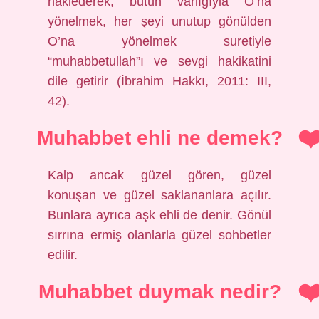
naklederek, bütün varlığıyla O’na
yönelmek, her şeyi unutup gönülden
O’na yönelmek suretiyle
“muhabbetullah”ı ve sevgi hakikatini
dile getirir (İbrahim Hakkı, 2011: III,
42).
Muhabbet ehli ne demek?
Kalp ancak güzel gören, güzel
konuşan ve güzel saklananlara açılır.
Bunlara ayrıca aşk ehli de denir. Gönül
sırrına ermiş olanlarla güzel sohbetler
edilir.
Muhabbet duymak nedir?