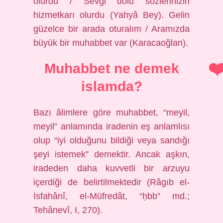
olurdu / Sevgi dolu sözlerinizin
hizmetkarı olurdu (Yahyâ Bey). Gelin
güzelce bir arada oturalım / Aramızda
büyük bir muhabbet var (Karacaoğlan).
Muhabbet ne demek
islamda?
Bazı âlimlere göre muhabbet, “meyil,
meyil” anlamında iradenin eş anlamlısı
olup “iyi olduğunu bildiği veya sandığı
şeyi istemek” demektir. Ancak aşkın,
iradeden daha kuvvetli bir arzuyu
içerdiği de belirtilmektedir (Râgıb el-
İsfahânî, el-Müfredât, “ḥbb” md.;
Tehânevî, I, 270).