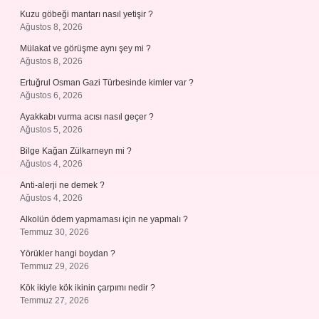
Kuzu göbeği mantarı nasıl yetişir ?
Ağustos 8, 2026
Mülakat ve görüşme aynı şey mi ?
Ağustos 8, 2026
Ertuğrul Osman Gazi Türbesinde kimler var ?
Ağustos 6, 2026
Ayakkabı vurma acısı nasıl geçer ?
Ağustos 5, 2026
Bilge Kağan Zülkarneyn mi ?
Ağustos 4, 2026
Anti-alerji ne demek ?
Ağustos 4, 2026
Alkolün ödem yapmaması için ne yapmalı ?
Temmuz 30, 2026
Yörükler hangi boydan ?
Temmuz 29, 2026
Kök ikiyle kök ikinin çarpımı nedir ?
Temmuz 27, 2026