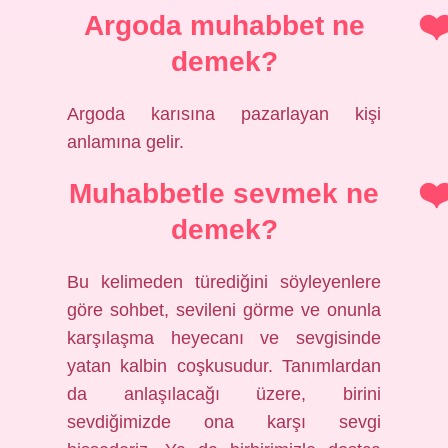
Argoda muhabbet ne
demek?
Argoda karısına pazarlayan kişi
anlamına gelir.
Muhabbetle sevmek ne
demek?
Bu kelimeden türediğini söyleyenlere
göre sohbet, sevileni görme ve onunla
karşılaşma heyecanı ve sevgisinde
yatan kalbin coşkusudur. Tanımlardan
da anlaşılacağı üzere, birini
sevdiğimizde ona karşı sevgi