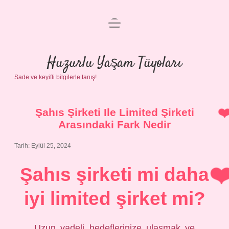
menüyü
Anasayfa
aç
Gizlilik Politikası
Huzurlu Yaşam Tüyoları
Sade ve keyifli bilgilerle tanış!
Yasal Uyarı
Hakkımızda
Şahıs Şirketi Ile Limited Şirketi
Arasındaki Fark Nedir
Tarih: Eylül 25, 2024
Şahıs şirketi mi daha
iyi limited şirket mi?
Uzun vadeli hedeflerinize ulaşmak ve