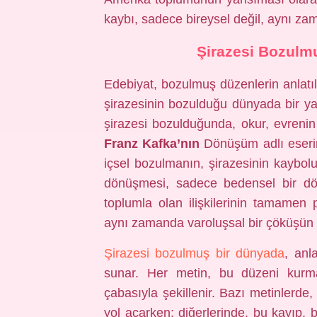
kaybı, sadece bireysel değil, aynı za
Şirazesi Bozulmu
Edebiyat, bozulmuş düzenlerin anlatı
şirazesinin bozulduğu dünyada bir ya
şirazesi bozulduğunda, okur, evreni
Franz Kafka’nın
Dönüşüm adlı eseri
içsel bozulmanın, şirazesinin kaybol
dönüşmesi, sadece bedensel bir dön
toplumla olan ilişkilerinin tamamen
aynı zamanda varoluşsal bir çöküşün h
Şirazesi bozulmuş bir dünyada
, anl
sunar. Her metin, bu düzeni kurm
çabasıyla şekillenir. Bazı metinlerde,
yol açarken; diğerlerinde, bu kayıp, b