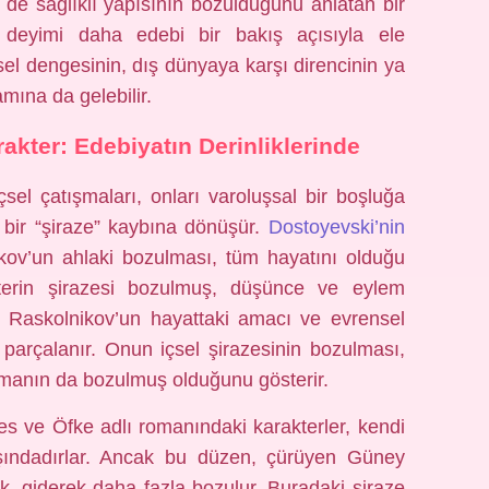
en de sağlıklı yapısının bozulduğunu anlatan bir
 deyimi daha edebi bir bakış açısıyla ele
içsel dengesinin, dış dünyaya karşı direncinin ya
mına da gelebilir.
akter: Edebiyatın Derinliklerinde
çsel çatışmaları, onları varoluşsal bir boşluğa
 bir “şiraze” kaybına dönüşür.
Dostoyevski’nin
kov’un ahlaki bozulması, tüm hayatını olduğu
akterin şirazesi bozulmuş, düşünce ve eylem
Raskolnikov’un hayattaki amacı ve evrensel
k parçalanır. Onun içsel şirazesinin bozulması,
amanın da bozulmuş olduğunu gösterir.
es ve Öfke adlı romanındaki karakterler, kendi
ışındadırlar. Ancak bu düzen, çürüyen Güney
, giderek daha fazla bozulur. Buradaki şiraze