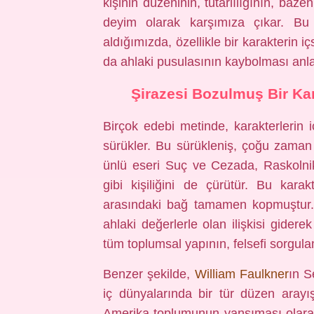
kişinin düzeninin, tutarlılığının, baz
deyim olarak karşımıza çıkar. Bu
aldığımızda, özellikle bir karakterin 
da ahlaki pusulasının kaybolması anla
Şirazesi Bozulmuş Bir Kar
Birçok edebi metinde, karakterlerin i
sürükler. Bu sürükleniş, çoğu zaman
ünlü eseri Suç ve Cezada, Raskolni
gibi kişiliğini de çürütür. Bu kar
arasındaki bağ tamamen kopmuştur. 
ahlaki değerlerle olan ilişkisi gidere
tüm toplumsal yapının, felsefi sorgul
Benzer şekilde,
William Faulkner
ın S
iç dünyalarında bir tür düzen aray
Amerika toplumunun yansıması olarak