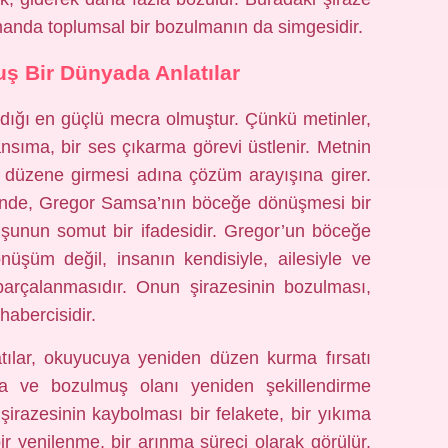
manda toplumsal bir bozulmanın da simgesidir.
ş Bir Dünyada Anlatılar
ldığı en güçlü mecra olmuştur. Çünkü metinler,
nsıma, bir ses çıkarma görevi üstlenir. Metnin
n düzene girmesi adına çözüm arayışına girer.
nde, Gregor Samsa’nın böceğe dönüşmesi bir
uşunun somut bir ifadesidir. Gregor’un böceğe
üşüm değil, insanın kendisiyle, ailesiyle ve
 parçalanmasıdır. Onun şirazesinin bozulması,
abercisidir.
atılar, okuyucuya yeniden düzen kurma fırsatı
a ve bozulmuş olanı yeniden şekillendirme
 şirazesinin kaybolması bir felakete, bir yıkıma
ir yenilenme, bir arınma süreci olarak görülür.