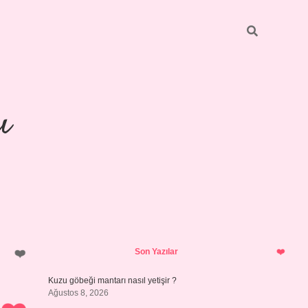
ı
Sidebar
piabellacasino
Son Yazılar
Kuzu göbeği mantarı nasıl yetişir ?
Ağustos 8, 2026