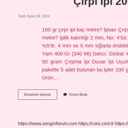
Çirpi Ipi 
Tarih: Eylül 29, 2024
100 gr çırpı ipi kaç metre? İpsan Çır
metre? İplik kalınlığı 2 mm, No: 4’tü
%5’tir. 4 mm ve 5 mm tığlarla örülebi
Yarn 400 Gr (340 Mt) Satıcı: Global Y
50 gram Çırpma İpi Duvar İpi Uçur
pakette 5 adet bulunan bu ipler 100 g
Ürün…
Çirpi
Devamını okuyun
Yorum Bırak
Ipi
200
Gr
Kaç
Metre
https://www.zenginforum.com
https://coro.com.tr
https:/