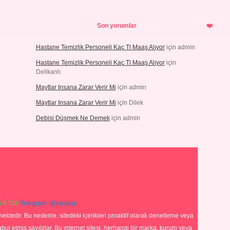
Son yorumlar
Hastane Temizlik Personeli Kaç Tl Maaş Alıyor
için
admin
Hastane Temizlik Personeli Kaç Tl Maaş Alıyor
için
Delikanlı
Maytlar Insana Zarar Verir Mi
için
admin
Maytlar Insana Zarar Verir Mi
için
Dilek
Debisi Düşmek Ne Demek
için
admin
 0 726
Telegram: @karabul
ektedir. Bu nedenle, sitedeki içerikleri proaktif olarak denetleme veya
 etmiş sayılırlar. Bu internet sitesi, herhangi bir marka, kurum veya