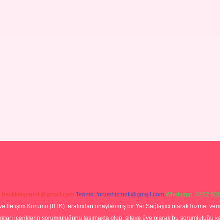
:
backlinkpaneli@gmail.com
Teams:
forumhizmeti@gmail.com
Whatsapp: 0262 606
ve İletişim Kurumu (BTK) tarafından onaylanmış bir Yer Sağlayıcı olarak hizmet verm
rı içeriklerin sorumluluğunu taşımakta olup, siteye üye olarak bu sorumluluğu kabul