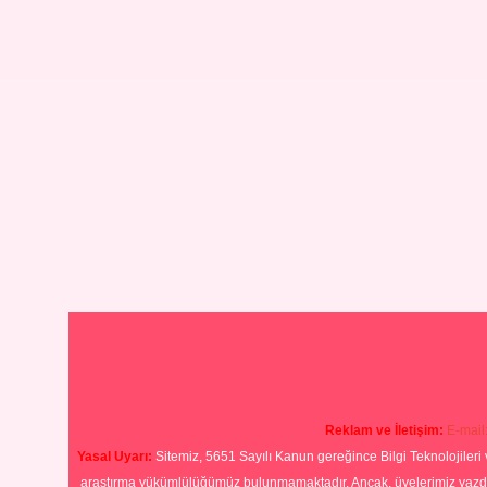
Reklam ve İletişim:
E-mail
Yasal Uyarı:
Sitemiz, 5651 Sayılı Kanun gereğince Bilgi Teknolojileri 
araştırma yükümlülüğümüz bulunmamaktadır. Ancak, üyelerimiz yazdıkla