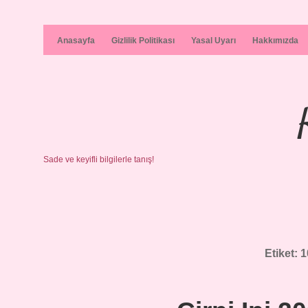
Anasayfa
Gizlilik Politikası
Yasal Uyarı
Hakkımızda
Sade ve keyifli bilgilerle tanış!
Etiket:
1