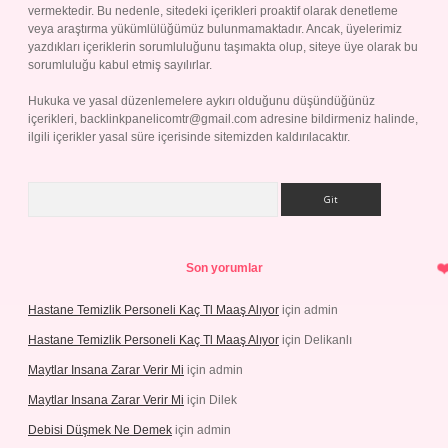
vermektedir. Bu nedenle, sitedeki içerikleri proaktif olarak denetleme
veya araştırma yükümlülüğümüz bulunmamaktadır. Ancak, üyelerimiz
yazdıkları içeriklerin sorumluluğunu taşımakta olup, siteye üye olarak bu
sorumluluğu kabul etmiş sayılırlar.
Hukuka ve yasal düzenlemelere aykırı olduğunu düşündüğünüz
içerikleri,
backlinkpanelicomtr@gmail.com
adresine bildirmeniz halinde,
ilgili içerikler yasal süre içerisinde sitemizden kaldırılacaktır.
Arama
Son yorumlar
Hastane Temizlik Personeli Kaç Tl Maaş Alıyor
için
admin
Hastane Temizlik Personeli Kaç Tl Maaş Alıyor
için
Delikanlı
Maytlar Insana Zarar Verir Mi
için
admin
Maytlar Insana Zarar Verir Mi
için
Dilek
Debisi Düşmek Ne Demek
için
admin