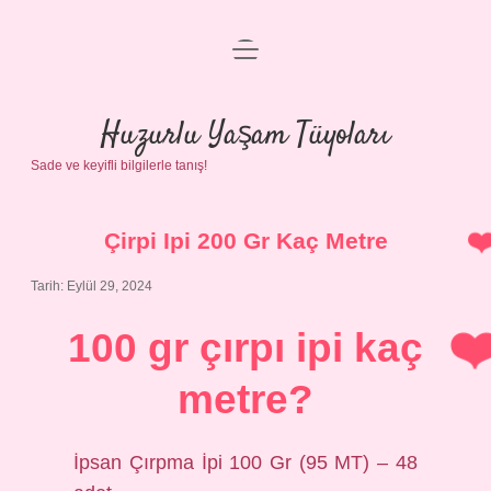
menüyü
Anasayfa
aç
Gizlilik Politikası
Huzurlu Yaşam Tüyoları
Sade ve keyifli bilgilerle tanış!
Yasal Uyarı
Hakkımızda
Çirpi Ipi 200 Gr Kaç Metre
Tarih: Eylül 29, 2024
100 gr çırpı ipi kaç
metre?
İpsan Çırpma İpi 100 Gr (95 MT) – 48