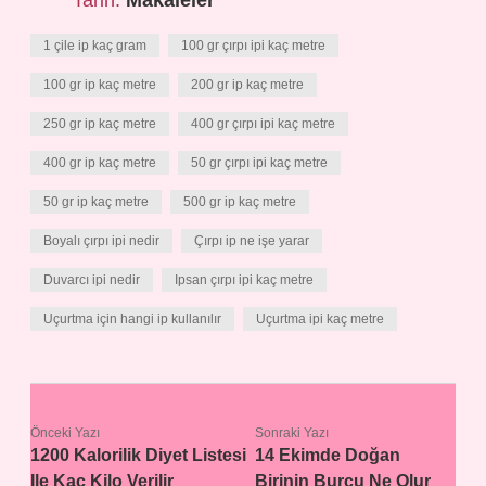
Tarih:
Makaleler
1 çile ip kaç gram
100 gr çırpı ipi kaç metre
100 gr ip kaç metre
200 gr ip kaç metre
250 gr ip kaç metre
400 gr çırpı ipi kaç metre
400 gr ip kaç metre
50 gr çırpı ipi kaç metre
50 gr ip kaç metre
500 gr ip kaç metre
Boyalı çırpı ipi nedir
Çırpı ip ne işe yarar
Duvarcı ipi nedir
Ipsan çırpı ipi kaç metre
Uçurtma için hangi ip kullanılır
Uçurtma ipi kaç metre
Önceki Yazı
Sonraki Yazı
1200 Kalorilik Diyet Listesi
14 Ekimde Doğan
Ile Kaç Kilo Verilir
Birinin Burcu Ne Olur