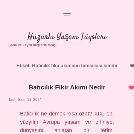
menüyü
Anasayfa
aç
Gizlilik Politikası
Huzurlu Yaşam Tüyoları
Sade ve keyifli bilgilerle tanış!
Yasal Uyarı
Hakkımızda
Etiket:
Batıcılık fikir akımının temsilcisi kimdir
Batıcılık Fikir Akımı Nedir
Tarih: Ekim 18, 2024
Baticılık ne demek kısa özet? XIX. 19.
yüzyılın Avrupa yaşam ve zihniyet
dünyasını anlatan bir terim.