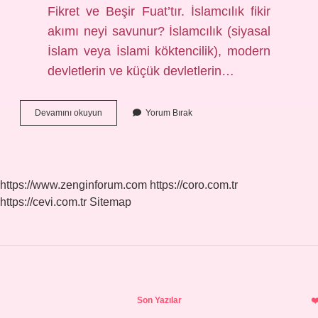
Fikret ve Beşir Fuat’tır. İslamcılık fikir
akımı neyi savunur? İslamcılık (siyasal
İslam veya İslami köktencilik), modern
devletlerin ve küçük devletlerin…
Batıcılık
Devamını okuyun
Yorum Bırak
Fikir
Akımı
Nedir
https://www.zenginforum.com
https://coro.com.tr
https://cevi.com.tr
Sitemap
Sidebar
Son Yazılar