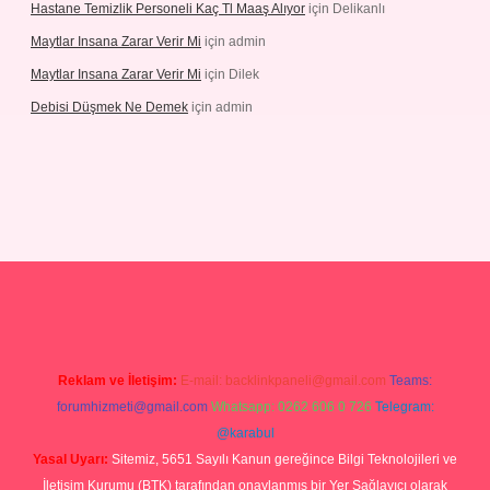
Hastane Temizlik Personeli Kaç Tl Maaş Alıyor
için
Delikanlı
Maytlar Insana Zarar Verir Mi
için
admin
Maytlar Insana Zarar Verir Mi
için
Dilek
Debisi Düşmek Ne Demek
için
admin
no
Reklam ve İletişim:
E-mail:
backlinkpaneli@gmail.com
Teams:
forumhizmeti@gmail.com
Whatsapp: 0262 606 0 726
Telegram:
@karabul
Yasal Uyarı:
Sitemiz, 5651 Sayılı Kanun gereğince Bilgi Teknolojileri ve
İletişim Kurumu (BTK) tarafından onaylanmış bir Yer Sağlayıcı olarak