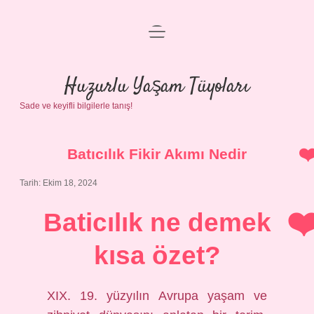
menüyü
Anasayfa
aç
Gizlilik Politikası
Huzurlu Yaşam Tüyoları
Sade ve keyifli bilgilerle tanış!
Yasal Uyarı
Hakkımızda
Batıcılık Fikir Akımı Nedir
Tarih: Ekim 18, 2024
Baticılık ne demek
kısa özet?
XIX. 19. yüzyılın Avrupa yaşam ve