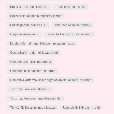
Baticılık ne demek kısa özet
Baticılık nedir kısaca
Batıcılık fikir akımının temsilcisi kimdir
Batılılaşma ne demek TDK
Düşünce akımı ne demek
Garpçılık akımı nedir
İslamcılık fikir akımı neyi savunur
Mustafa Kemal hangi fikir akımını savunmuştur
Osmanlıcılık ne demek kısaca bilgi
Osmanlıda batıcılık ne demek
Osmanlının fikir akımları nelerdir
Osmanlıyı kurtarmak için ortaya atılan fikir akımları nelerdir
Tanzimat Fermanı batıcılık mı
Tanzimat Fermanı hangi fikir akımıdır
Türkçülük fikir akımı nedir kısaca
Ümmetçilik fikir akımı nedir