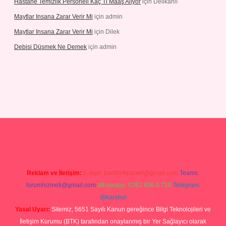
Hastane Temizlik Personeli Kaç Tl Maaş Alıyor
için
Delikanlı
Maytlar Insana Zarar Verir Mi
için
admin
Maytlar Insana Zarar Verir Mi
için
Dilek
Debisi Düşmek Ne Demek
için
admin
no
Reklam ve İletişim:
E-mail:
backlinkpaneli@gmail.com
Teams:
forumhizmeti@gmail.com
Whatsapp: 0262 606 0 726
Telegram:
@karabul
Yasal Uyarı:
Sitemiz, 5651 Sayılı Kanun gereğince Bilgi Teknolojileri ve
İletişim Kurumu (BTK) tarafından onaylanmış bir Yer Sağlayıcı olarak