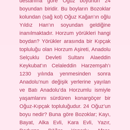
destanına göre Oğuz boyunun 24
boyundan biridir. Bu boyların Bozoklar
kolundan (sağ kol) Oğuz Kağan’ın oğlu
Yıldız Han’ın soyundan geldiğine
inanılmaktadır. Horzum yörükleri hangi
boydan? Yörükler arasında bir Kıpçak
topluluğu olan Horzum Aşireti, Anadolu
Selçuklu Devleti Sultanı Alaeddin
Keykubat’ın Celaleddin Harzemşah’ı
1230 yılında yenmesinden sonra
Anadolu’nun değişik yerlerine yayılan
ve Batı Anadolu’da Horzumlu ismiyle
yaşamlarını sürdüren konargöçer bir
Oğuz-Kıpçak topluluğudur. 24 Oğuz’un
boyu nedir? Buna göre Bozoklar; Kayı,
Bayat, Alka Evli, Kara Evli, Yazır,