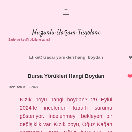
menüyü
Anasayfa
aç
Gizlilik Politikası
Huzurlu Yaşam Tüyoları
Yasal Uyarı
Sade ve keyifli bilgilerle tanış!
Hakkımızda
Etiket:
Gacar yörükleri hangi boydan
Bursa Yörükleri Hangi Boydan
Tarih: Aralık 15, 2024
Kızık boyu hangi boydan? 29 Eylül
2024’te incelenen kararlı sürümü
gösteriyor. İncelenmeyi bekleyen bir
değişiklik var. Kızık boyu, Oğuz Kağan