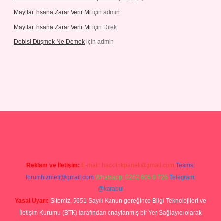
Maytlar Insana Zarar Verir Mi
için
admin
Maytlar Insana Zarar Verir Mi
için
Dilek
Debisi Düşmek Ne Demek
için
admin
ino
Reklam ve İletişim:
E-mail:
backlinkpaneli@gmail.com
Teams:
forumhizmeti@gmail.com
Whatsapp: 0262 606 0 726
Telegram:
@karabul
Yasal Uyarı:
Sitemiz, 5651 Sayılı Kanun gereğince Bilgi Teknolojileri ve
İletişim Kurumu (BTK) tarafından onaylanmış bir Yer Sağlayıcı olarak