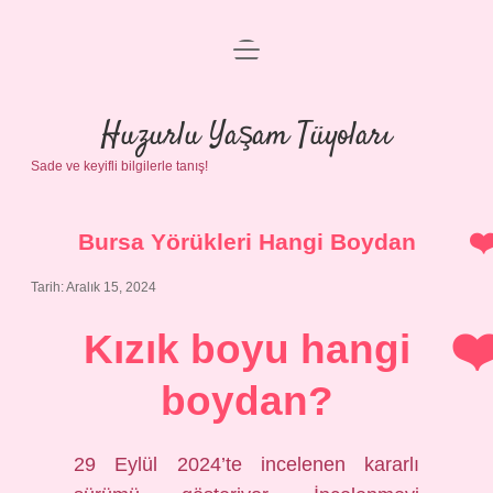
menüyü
Anasayfa
aç
Gizlilik Politikası
Huzurlu Yaşam Tüyoları
Sade ve keyifli bilgilerle tanış!
Yasal Uyarı
Hakkımızda
Bursa Yörükleri Hangi Boydan
Tarih: Aralık 15, 2024
Kızık boyu hangi
boydan?
29 Eylül 2024’te incelenen kararlı