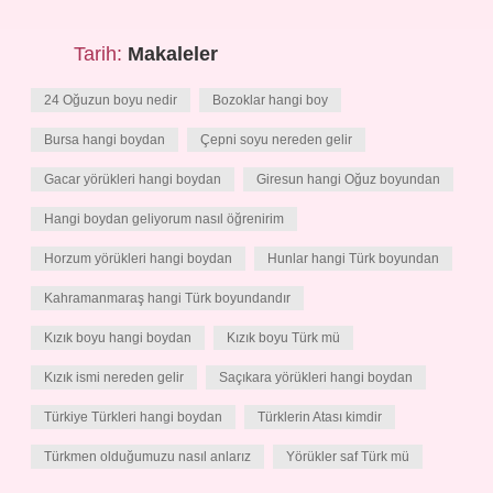
Tarih:
Makaleler
24 Oğuzun boyu nedir
Bozoklar hangi boy
Bursa hangi boydan
Çepni soyu nereden gelir
Gacar yörükleri hangi boydan
Giresun hangi Oğuz boyundan
Hangi boydan geliyorum nasıl öğrenirim
Horzum yörükleri hangi boydan
Hunlar hangi Türk boyundan
Kahramanmaraş hangi Türk boyundandır
Kızık boyu hangi boydan
Kızık boyu Türk mü
Kızık ismi nereden gelir
Saçıkara yörükleri hangi boydan
Türkiye Türkleri hangi boydan
Türklerin Atası kimdir
Türkmen olduğumuzu nasıl anlarız
Yörükler saf Türk mü