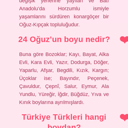
değişik yerlerine yayılan ve Batı
Anadolu’da Horzumlu ismiyle
yaşamlarını sürdüren konargöçer bir
Oğuz-Kıpçak topluluğudur.
24 Oğuz’un boyu nedir?
Buna göre Bozoklar; Kayı, Bayat, Alka
Evli, Kara Evli, Yazır, Dodurga, Döğer,
Yaparlu, Afşar, Begdili, Kızık, Kargın;
Üçoklar ise; Bayındır, Peçenek,
Çavuldur, Çepnî, Salur, Eymur, Ala
Yundlu, Yüreğir, İğdir, Büğdüz, Yıva ve
Kınık boylarına ayrılmışlardı.
Türkiye Türkleri hangi
boydan?