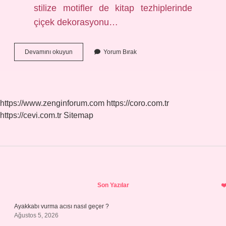
stilize motifler de kitap tezhiplerinde
çiçek dekorasyonu…
Hayvansal
Devamını okuyun
Yorum Bırak
Motifler
Nelerdir
https://www.zenginforum.com
https://coro.com.tr
https://cevi.com.tr
Sitemap
Sidebar
Son Yazılar
Ayakkabı vurma acısı nasıl geçer ?
Ağustos 5, 2026