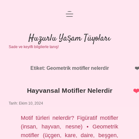
menüyü
Anasayfa
aç
Gizlilik Politikası
Huzurlu Yaşam Tüyoları
Sade ve keyifli bilgilerle tanış!
Yasal Uyarı
Hakkımızda
Etiket:
Geometrik motifler nelerdir
Hayvansal Motifler Nelerdir
Tarih: Ekim 10, 2024
Motif türleri nelerdir? Figüratif motifler
(insan, hayvan, nesne) • Geometrik
motifler (üçgen, kare, daire, beşgen,