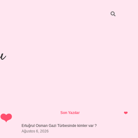
ı
Sidebar
piabellacasino
Son Yazılar
Ertuğrul Osman Gazi Türbesinde kimler var ?
Ağustos 6, 2026