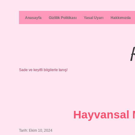
Anasayfa
Gizlilik Politikası
Yasal Uyarı
Hakkımızda
Sade ve keyifli bilgilerle tanış!
Hayvansal M
Tarih: Ekim 10, 2024