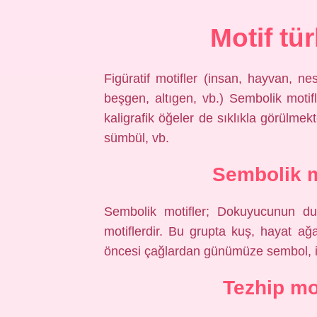
Motif tür
Figüratif motifler (insan, hayvan, ne
beşgen, altıgen, vb.) Sembolik motifl
kaligrafik öğeler de sıklıkla görülmekted
sümbül, vb.
Sembolik m
Sembolik motifler; Dokuyucunun du
motiflerdir. Bu grupta kuş, hayat ağac
öncesi çağlardan günümüze sembol, ins
Tezhip mot