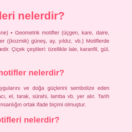
leri nelerdir?
sne) • Geometrik motifler (üçgen, kare, daire,
er ((kozmik) güneş, ay, yıldız, vb.) Motiflerde
ir. Çiçek çeşitleri: özellikle lale, karanfil, gül,
otifler nelerdir?
ygularını ve doğa güçlerini sembolize eden
ı, el, tarak, sürahi, lamba vb. yer alır. Tarih
anlığın ortak ifade biçimi olmuştur.
ifleri nelerdir?