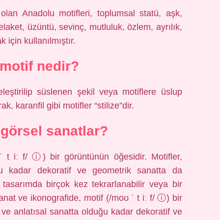
olan Anadolu motifleri, toplumsal statü, aşk,
 felaket, üzüntü, sevinç, mutluluk, özlem, ayrılık,
için kullanılmıştır.
 motif nedir?
eştirilip süslenen şekil veya motiflere üslup
ak, karanfil gibi motifler “stilize”dir.
 görsel sanatlar?
 t iː f/ ⓘ) bir görüntünün öğesidir. Motifler,
uğu kadar dekoratif ve geometrik sanatta da
a tasarımda birçok kez tekrarlanabilir veya bir
nat ve ikonografide, motif (/moʊ ˈ t iː f/ ⓘ) bir
if ve anlatısal sanatta olduğu kadar dekoratif ve