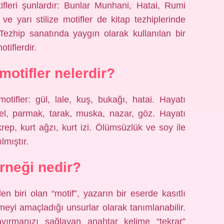
ifleri şunlardır: Bunlar Munhani, Hatai, Rumi
t ve yarı stilize motifler de kitap tezhiplerinde
 Tezhip sanatında yaygın olarak kullanılan bir
tiflerdir.
motifler nelerdir?
otifler: gül, lale, kuş, bukağı, hatai. Hayatı
 el, parmak, tarak, muska, nazar, göz. Hayatı
rep, kurt ağzı, kurt izi. Ölümsüzlük ve soy ile
ılmıştır.
örneği nedir?
n biri olan “motif”, yazarın bir eserde kasıtlı
eyi amaçladığı unsurlar olarak tanımlanabilir.
 ayırmanızı sağlayan anahtar kelime “tekrar”