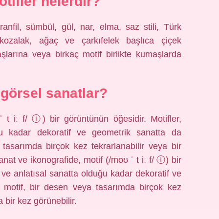
otifler nelerdir?
ranfil, sümbül, gül, nar, elma, saz stili, Türk
kozalak, ağaç ve çarkıfelek başlıca çiçek
aşlarına veya birkaç motif birlikte kumaşlarda
 görsel sanatlar?
 t iː f/ ⓘ) bir görüntünün öğesidir. Motifler,
uğu kadar dekoratif ve geometrik sanatta da
a tasarımda birçok kez tekrarlanabilir veya bir
nat ve ikonografide, motif (/moʊ ˈ t iː f/ ⓘ) bir
if ve anlatısal sanatta olduğu kadar dekoratif ve
ir motif, bir desen veya tasarımda birçok kez
 bir kez görünebilir.