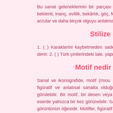
Bu sanat geleneklerinin bir parçası 
beklenti, inanç, evlilik, bekârlık, göç,
arzular ve daha birçok olguyu anlatmak 
Stilize
1. ( ) Karakterini kaybetmeden sadel
denir. 2. ( ) Türk çinilerindeki lale, yapr
Motif nedir
Sanat ve ikonografide, motif (/moʊ ˈ
figüratif ve anlatısal sanatta old
görülebilir. Bir motif, bir desen vey
eserde yalnızca bir kez görünebilir. Sa
görüntünün öğesidir. Motifler, figürat