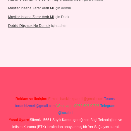
Maytlar Insana Zarar Verir Mi
için
admin
Maytlar Insana Zarar Verir Mi
için
Dilek
Debisi Düşmek Ne Demek
için
admin
no
Reklam ve İletişim:
E-mail:
backlinkpaneli@gmail.com
Teams:
forumhizmeti@gmail.com
Whatsapp: 0262 606 0 726
Telegram:
@karabul
Yasal Uyarı:
Sitemiz, 5651 Sayılı Kanun gereğince Bilgi Teknolojileri ve
İletişim Kurumu (BTK) tarafından onaylanmış bir Yer Sağlayıcı olarak