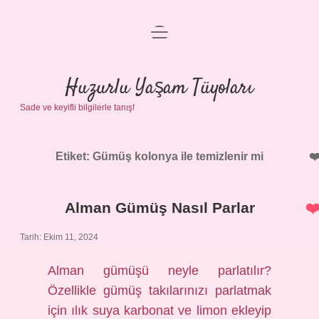
menüyü
Anasayfa
aç
Gizlilik Politikası
Huzurlu Yaşam Tüyoları
Sade ve keyifli bilgilerle tanış!
Yasal Uyarı
Hakkımızda
Etiket:
Gümüş kolonya ile temizlenir mi
Alman Gümüş Nasıl Parlar
Tarih: Ekim 11, 2024
Alman gümüşü neyle parlatılır?
Özellikle gümüş takılarınızı parlatmak
için ılık suya karbonat ve limon ekleyip