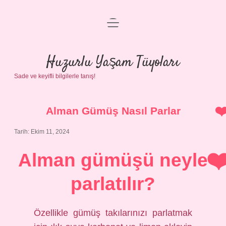
menüyü
Anasayfa
aç
Gizlilik Politikası
Huzurlu Yaşam Tüyoları
Sade ve keyifli bilgilerle tanış!
Yasal Uyarı
Hakkımızda
Alman Gümüş Nasıl Parlar
Tarih: Ekim 11, 2024
Alman gümüşü neyle
parlatılır?
Özellikle gümüş takılarınızı parlatmak