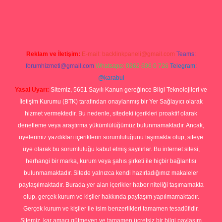
o
Reklam ve İletişim:
E-mail:
backlinkpaneli@gmail.com
Teams:
forumhizmeti@gmail.com
Whatsapp: 0262 606 0 726
Telegram:
@karabul
Yasal Uyarı:
Sitemiz, 5651 Sayılı Kanun gereğince Bilgi Teknolojileri ve
İletişim Kurumu (BTK) tarafından onaylanmış bir Yer Sağlayıcı olarak
hizmet vermektedir. Bu nedenle, sitedeki içerikleri proaktif olarak
denetleme veya araştırma yükümlülüğümüz bulunmamaktadır. Ancak,
üyelerimiz yazdıkları içeriklerin sorumluluğunu taşımakta olup, siteye
üye olarak bu sorumluluğu kabul etmiş sayılırlar. Bu internet sitesi,
herhangi bir marka, kurum veya şahıs şirketi ile hiçbir bağlantısı
bulunmamaktadır. Sitede yalnızca kendi hazırladığımız makaleler
paylaşılmaktadır. Burada yer alan içerikler haber niteliği taşımamakta
olup, gerçek kurum ve kişiler hakkında paylaşım yapılmamaktadır.
Gerçek kurum ve kişiler ile isim benzerlikleri tamamen tesadüfidir.
Sitemiz, kar amacı gütmeyen ve tamamen ücretsiz bir bilgi paylaşım