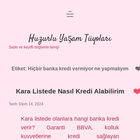
menüyü
Anasayfa
aç
Gizlilik Politikası
Huzurlu Yaşam Tüyoları
Sade ve keyifli bilgilerle tanış!
Yasal Uyarı
Hakkımızda
Etiket:
Hiçbir banka kredi vermiyor ne yapmalıyım
Kara Listede Nasıl Kredi Alabilirim
Tarih: Ekim 14, 2024
Kara listede olanlara hangi banka kredi
verir? Garanti BBVA, kolluk
kuvvetlerine kredi sağlayan