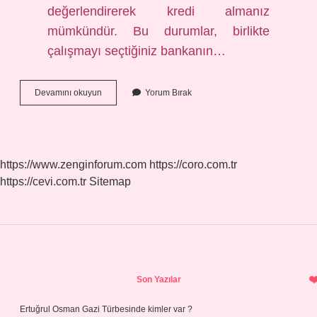
değerlendirerek kredi almanız
mümkündür. Bu durumlar, birlikte
çalışmayı seçtiğiniz bankanın…
Kara
Devamını okuyun
Yorum Bırak
Listede
Nasıl
Kredi
Alabilirim
https://www.zenginforum.com
https://coro.com.tr
https://cevi.com.tr
Sitemap
Sidebar
Son Yazılar
Ertuğrul Osman Gazi Türbesinde kimler var ?