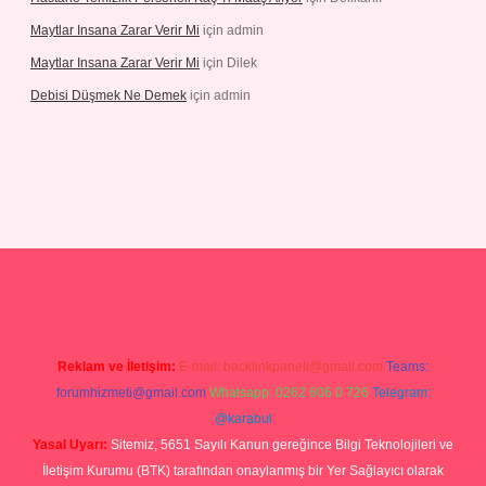
Maytlar Insana Zarar Verir Mi
için
admin
Maytlar Insana Zarar Verir Mi
için
Dilek
Debisi Düşmek Ne Demek
için
admin
abellacasino
Reklam ve İletişim:
E-mail:
backlinkpaneli@gmail.com
Teams:
forumhizmeti@gmail.com
Whatsapp: 0262 606 0 726
Telegram:
@karabul
Yasal Uyarı:
Sitemiz, 5651 Sayılı Kanun gereğince Bilgi Teknolojileri ve
İletişim Kurumu (BTK) tarafından onaylanmış bir Yer Sağlayıcı olarak