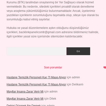
Kurumu (BTK) tarafından onaylanmış bir Yer Sağlayıcı olarak hizmet
vermektedir. Bu nedenle, sitedeki içerikleri proaktif olarak denetleme
veya araştırma yükümlülüğümüz bulunmamaktadır. Ancak, üyelerimiz
yazdıkları içeriklerin sorumluluğunu taşımakta olup, siteye üye olarak bu
sorumluluğu kabul etmiş sayılırlar.
Hukuka ve yasal düzenlemelere aykırı olduğunu düşündüğünüz
içerikleri,
backlinkpanelicomtr@gmail.com
adresine bildirmeniz halinde,
ilgili içerikler yasal süre içerisinde sitemizden kaldırılacaktır.
Arama
Son yorumlar
Hastane Temizlik Personeli Kaç Tl Maaş Alıyor
için
admin
Hastane Temizlik Personeli Kaç Tl Maaş Alıyor
için
Delikanlı
Maytlar Insana Zarar Verir Mi
için
admin
Maytlar Insana Zarar Verir Mi
için
Dilek
Debisi Düşmek Ne Demek
için
admin