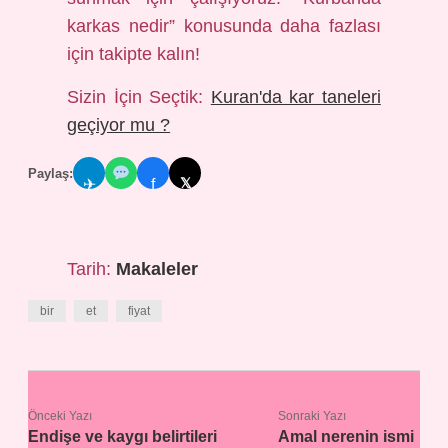
karkas nedir” konusunda daha fazlası
için takipte kalın!
Sizin İçin Seçtik:
Kuran'da kar taneleri
geçiyor mu ?
Paylaş:
𝕏
✈
f
Tarih:
Makaleler
bir
et
fiyat
Önceki Yazı
Sonraki Yazı
Endişe ve kaygı belirtileri
Amal nerenin ismi