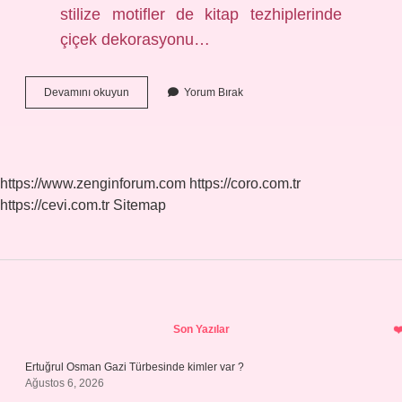
stilize motifler de kitap tezhiplerinde
çiçek dekorasyonu…
Hayvansal
Devamını okuyun
Yorum Bırak
Motifler
Nelerdir
https://www.zenginforum.com
https://coro.com.tr
https://cevi.com.tr
Sitemap
Sidebar
Son Yazılar
Ertuğrul Osman Gazi Türbesinde kimler var ?
Ağustos 6, 2026