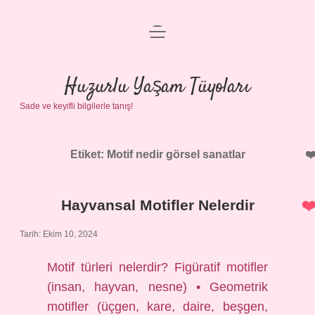
menüyü
Anasayfa
aç
Gizlilik Politikası
Huzurlu Yaşam Tüyoları
Sade ve keyifli bilgilerle tanış!
Yasal Uyarı
Hakkımızda
Etiket:
Motif nedir görsel sanatlar
Hayvansal Motifler Nelerdir
Tarih: Ekim 10, 2024
Motif türleri nelerdir? Figüratif motifler
(insan, hayvan, nesne) • Geometrik
motifler (üçgen, kare, daire, beşgen,