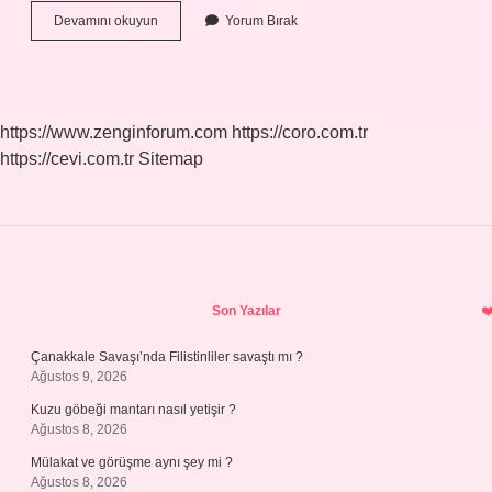
Açma
Devamını okuyun
Yorum Bırak
Nasıl
Fırında
Pişer
https://www.zenginforum.com
https://coro.com.tr
https://cevi.com.tr
Sitemap
Sidebar
Son Yazılar
Çanakkale Savaşı’nda Filistinliler savaştı mı ?
Ağustos 9, 2026
Kuzu göbeği mantarı nasıl yetişir ?
Ağustos 8, 2026
Mülakat ve görüşme aynı şey mi ?
Ağustos 8, 2026