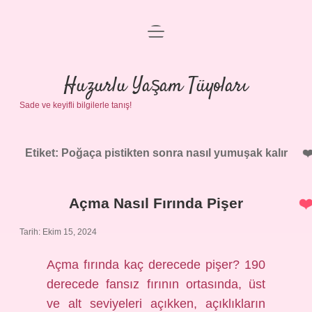
menüyü
Anasayfa
aç
Gizlilik Politikası
Huzurlu Yaşam Tüyoları
Sade ve keyifli bilgilerle tanış!
Yasal Uyarı
Hakkımızda
Etiket:
Poğaça pistikten sonra nasıl yumuşak kalır
Açma Nasıl Fırında Pişer
Tarih: Ekim 15, 2024
Açma fırında kaç derecede pişer? 190
derecede fansız fırının ortasında, üst
ve alt seviyeleri açıkken, açıklıkların