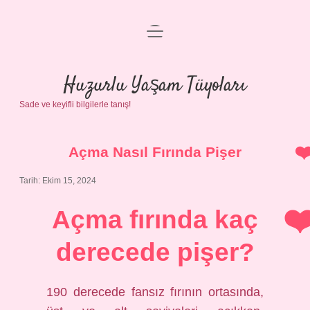
menüyü
Anasayfa
aç
Gizlilik Politikası
Huzurlu Yaşam Tüyoları
Sade ve keyifli bilgilerle tanış!
Yasal Uyarı
Hakkımızda
Açma Nasıl Fırında Pişer
Tarih: Ekim 15, 2024
Açma fırında kaç
derecede pişer?
190 derecede fansız fırının ortasında,