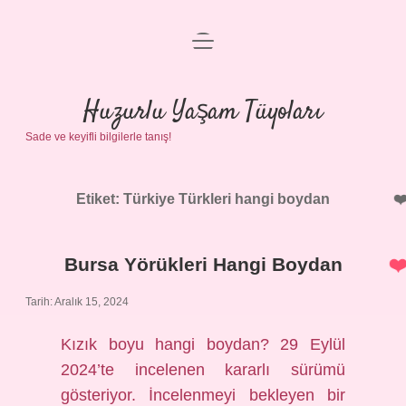
menüyü
Anasayfa
aç
Gizlilik Politikası
Huzurlu Yaşam Tüyoları
Sade ve keyifli bilgilerle tanış!
Yasal Uyarı
Hakkımızda
Etiket:
Türkiye Türkleri hangi boydan
Bursa Yörükleri Hangi Boydan
Tarih: Aralık 15, 2024
Kızık boyu hangi boydan? 29 Eylül
2024’te incelenen kararlı sürümü
gösteriyor. İncelenmeyi bekleyen bir