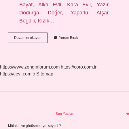
Bayat, Alka Evli, Kara Evli, Yazır,
Dodurga, Döğer, Yaparlu, Afşar,
Begdili, Kızık,…
Bursa
Devamını okuyun
Yorum Bırak
Yörükleri
Hangi
Boydan
https://www.zenginforum.com
https://coro.com.tr
https://cevi.com.tr
Sitemap
Sidebar
Son Yazılar
Mülakat ve görüşme aynı şey mi ?