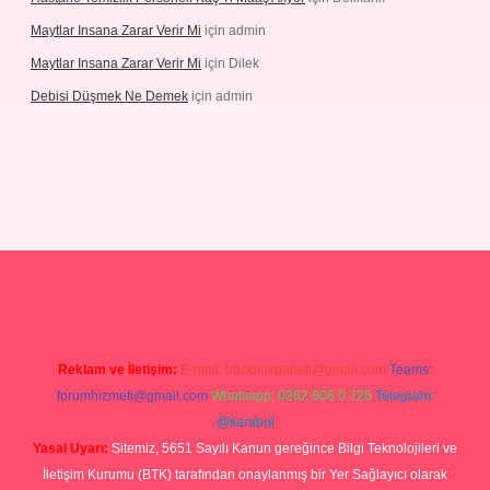
Maytlar Insana Zarar Verir Mi
için
admin
Maytlar Insana Zarar Verir Mi
için
Dilek
Debisi Düşmek Ne Demek
için
admin
no
Reklam ve İletişim:
E-mail:
backlinkpaneli@gmail.com
Teams:
forumhizmeti@gmail.com
Whatsapp: 0262 606 0 726
Telegram:
@karabul
Yasal Uyarı:
Sitemiz, 5651 Sayılı Kanun gereğince Bilgi Teknolojileri ve
İletişim Kurumu (BTK) tarafından onaylanmış bir Yer Sağlayıcı olarak