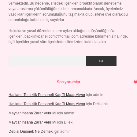
vermektedir. Bu nedenle, sitedeki içerikleri proaktif olarak denetleme
veya araştırma yükümlülüğümüz bulunmamaktadır. Ancak, üyelerimiz
yazdıkları içeriklerin sorumluluğunu taşımakta olup, siteye üye olarak bu
sorumluluğu kabul etmiş sayılırlar.
Hukuka ve yasal düzenlemelere aykırı olduğunu düşündüğünüz
içerikleri,
backlinkpanelicomtr@gmail.com
adresine bildirmeniz halinde,
ilgili içerikler yasal süre içerisinde sitemizden kaldırılacaktır.
Arama
Son yorumlar
Hastane Temizlik Personeli Kaç Tl Maaş Alıyor
için
admin
Hastane Temizlik Personeli Kaç Tl Maaş Alıyor
için
Delikanlı
Maytlar Insana Zarar Verir Mi
için
admin
Maytlar Insana Zarar Verir Mi
için
Dilek
Debisi Düşmek Ne Demek
için
admin