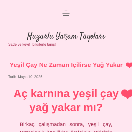
menüyü
Anasayfa
aç
Gizlilik Politikası
Huzurlu Yaşam Tüyoları
Sade ve keyifli bilgilerle tanış!
Yasal Uyarı
Hakkımızda
Yeşil Çay Ne Zaman Içilirse Yağ Yakar
Tarih: Mayıs 10, 2025
Aç karnına yeşil çay
yağ yakar mı?
Birkaç çalışmadan sonra, yeşil çay,