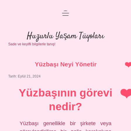
menüyü
Anasayfa
aç
Gizlilik Politikası
Huzurlu Yaşam Tüyoları
Sade ve keyifli bilgilerle tanış!
Yasal Uyarı
Hakkımızda
Yüzbaşı Neyi Yönetir
Tarih: Eylül 21, 2024
Yüzbaşının görevi
nedir?
Yüzbaşı genellikle bir şirkete veya