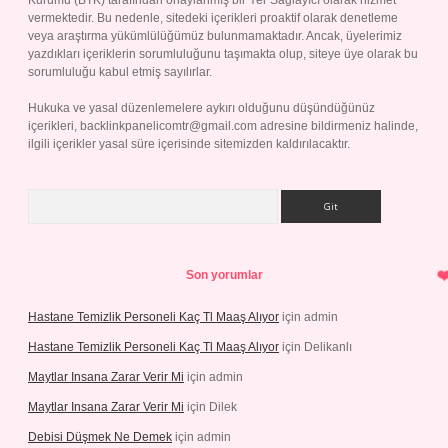
Kurumu (BTK) tarafından onaylanmış bir Yer Sağlayıcı olarak hizmet
vermektedir. Bu nedenle, sitedeki içerikleri proaktif olarak denetleme
veya araştırma yükümlülüğümüz bulunmamaktadır. Ancak, üyelerimiz
yazdıkları içeriklerin sorumluluğunu taşımakta olup, siteye üye olarak bu
sorumluluğu kabul etmiş sayılırlar.
Hukuka ve yasal düzenlemelere aykırı olduğunu düşündüğünüz
içerikleri,
backlinkpanelicomtr@gmail.com
adresine bildirmeniz halinde,
ilgili içerikler yasal süre içerisinde sitemizden kaldırılacaktır.
Arama
Son yorumlar
Hastane Temizlik Personeli Kaç Tl Maaş Alıyor
için
admin
Hastane Temizlik Personeli Kaç Tl Maaş Alıyor
için
Delikanlı
Maytlar Insana Zarar Verir Mi
için
admin
Maytlar Insana Zarar Verir Mi
için
Dilek
Debisi Düşmek Ne Demek
için
admin