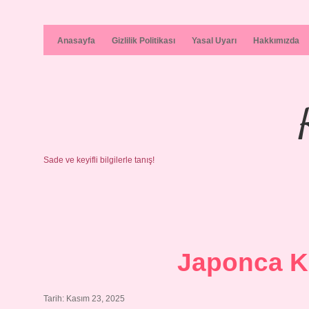
Anasayfa
Gizlilik Politikası
Yasal Uyarı
Hakkımızda
Sade ve keyifli bilgilerle tanış!
Japonca K
Tarih: Kasım 23, 2025