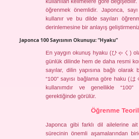
kullanılan kelimelere göre değişebilir. İ
öğrenmek önemlidir. Japonca, sayı 
kullanır ve bu dilde sayıları öğre
derinlemesine bir anlayış geliştirmeni
Japonca 100 Sayısının Okunuşu: “Hyaku”
En yaygın okunuş hyaku (ひゃく) olara
günlük dilinde hem de daha resmi ko
sayılar, dilin yapısına bağlı olarak 
“100” sayısı bağlama göre haku (はく)
kullanımdır ve genellikle “100” s
gerektiğinde görülür.
Öğrenme Teoril
Japonca gibi farklı dil ailelerine a
sürecinin önemli aşamalarından birid