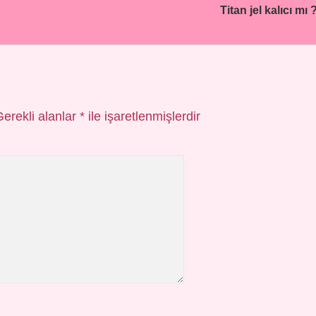
Titan jel kalıcı mı 
Gerekli alanlar
*
ile işaretlenmişlerdir