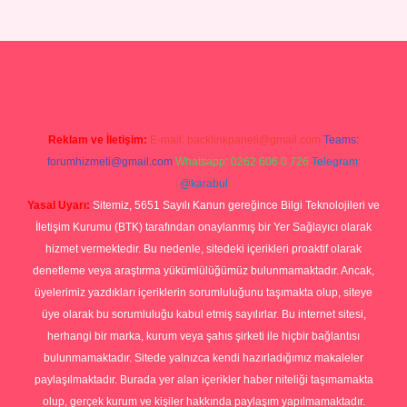
asino
Reklam ve İletişim:
E-mail:
backlinkpaneli@gmail.com
Teams:
forumhizmeti@gmail.com
Whatsapp: 0262 606 0 726
Telegram:
@karabul
Yasal Uyarı:
Sitemiz, 5651 Sayılı Kanun gereğince Bilgi Teknolojileri ve
İletişim Kurumu (BTK) tarafından onaylanmış bir Yer Sağlayıcı olarak
hizmet vermektedir. Bu nedenle, sitedeki içerikleri proaktif olarak
denetleme veya araştırma yükümlülüğümüz bulunmamaktadır. Ancak,
üyelerimiz yazdıkları içeriklerin sorumluluğunu taşımakta olup, siteye
üye olarak bu sorumluluğu kabul etmiş sayılırlar. Bu internet sitesi,
herhangi bir marka, kurum veya şahıs şirketi ile hiçbir bağlantısı
bulunmamaktadır. Sitede yalnızca kendi hazırladığımız makaleler
paylaşılmaktadır. Burada yer alan içerikler haber niteliği taşımamakta
olup, gerçek kurum ve kişiler hakkında paylaşım yapılmamaktadır.