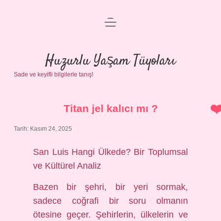
menüyü
Anasayfa
aç
Gizlilik Politikası
Huzurlu Yaşam Tüyoları
Sade ve keyifli bilgilerle tanış!
Yasal Uyarı
Hakkımızda
Titan jel kalıcı mı ?
Tarih: Kasım 24, 2025
San Luis Hangi Ülkede? Bir Toplumsal
ve Kültürel Analiz
Bazen bir şehri, bir yeri sormak,
sadece coğrafi bir soru olmanın
ötesine geçer. Şehirlerin, ülkelerin ve