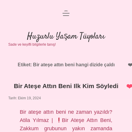
menüyü
Anasayfa
aç
Gizlilik Politikası
Huzurlu Yaşam Tüyoları
Sade ve keyifli bilgilerle tanış!
Yasal Uyarı
Hakkımızda
Etiket:
Bir ateşe attın beni hangi dizide çaldı
Bir Ateşe Attın Beni Ilk Kim Söyledi
Tarih: Ekim 19, 2024
Bir ateşe attın beni ne zaman yazıldı?
Atila Yılmaz |
Bir Ateşe Attın Beni,
Zakkum grubunun yakın zamanda