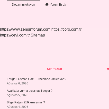
Bir
Devamını okuyun
Yorum Bırak
Ateşe
Attın
Beni
Ilk
Kim
https://www.zenginforum.com
https://coro.com.tr
Söyledi
https://cevi.com.tr
Sitemap
Sidebar
Son Yazılar
Ertuğrul Osman Gazi Türbesinde kimler var ?
Ağustos 6, 2026
Ayakkabı vurma acısı nasıl geçer ?
Ağustos 5, 2026
Bilge Kağan Zülkarneyn mi ?
Ağustos 4, 2026