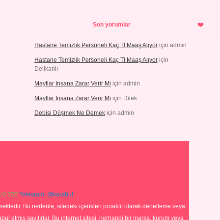
Son yorumlar
Hastane Temizlik Personeli Kaç Tl Maaş Alıyor
için
admin
Hastane Temizlik Personeli Kaç Tl Maaş Alıyor
için
Delikanlı
Maytlar Insana Zarar Verir Mi
için
admin
Maytlar Insana Zarar Verir Mi
için
Dilek
Debisi Düşmek Ne Demek
için
admin
 0 726
Telegram: @karabul
ektedir. Bu nedenle, sitedeki içerikleri proaktif olarak denetleme veya
 etmiş sayılırlar. Bu internet sitesi, herhangi bir marka, kurum veya