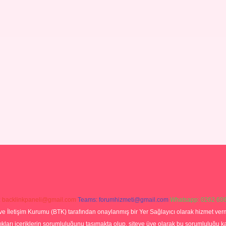
:
backlinkpaneli@gmail.com
Teams:
forumhizmeti@gmail.com
Whatsapp: 0262 606
ve İletişim Kurumu (BTK) tarafından onaylanmış bir Yer Sağlayıcı olarak hizmet verm
rı içeriklerin sorumluluğunu taşımakta olup, siteye üye olarak bu sorumluluğu kabul