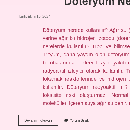
Döteryum Ner
Tarih: Ekim 19, 2024
Döteryum nerede kullanılır? Ağır su (
yerine ağır bir hidrojen izotopu (döt
nerelerde kullanılır? Tıbbi ve bilimsel
Trityum, daha yaygın olan döteryumla
bombalarında nükleer füzyon yakıtı ol
radyoaktif izleyici olarak kullanılır.
tokamak reaktörlerinde ve hidrojen 
kullanılır. Döteryum radyoaktif mi
toksisite riski oluşturmaz. Normal
molekülleri içeren suya ağır su denir
Döteryum
Devamını okuyun
Yorum Bırak
Nerelerde