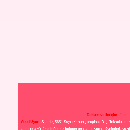
Reklam ve İletişim:
E-mail
Yasal Uyarı:
Sitemiz, 5651 Sayılı Kanun gereğince Bilgi Teknolojileri 
araştırma yükümlülüğümüz bulunmamaktadır. Ancak, üyelerimiz yazdıkla