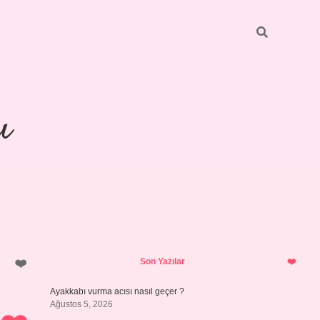
ı
Sidebar
piabellacasino
Son Yazılar
Ayakkabı vurma acısı nasıl geçer ?
Ağustos 5, 2026