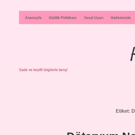
Anasayfa
Gizlilik Politikası
Yasal Uyarı
Hakkımızda
Sade ve keyifli bilgilerle tanış!
Etiket:
D