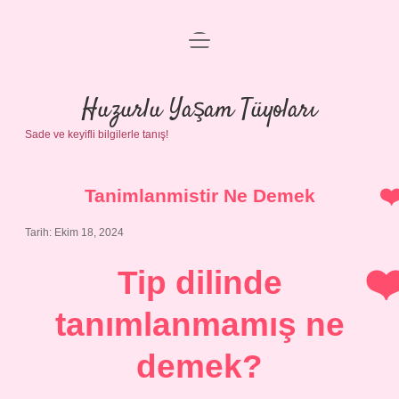
menüyü
Anasayfa
aç
Gizlilik Politikası
Huzurlu Yaşam Tüyoları
Sade ve keyifli bilgilerle tanış!
Yasal Uyarı
Hakkımızda
Tanimlanmistir Ne Demek
Tarih: Ekim 18, 2024
Tip dilinde
tanımlanmamış ne
demek?