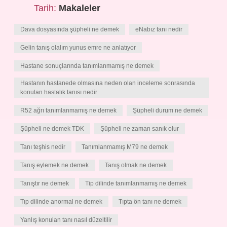
Tarih:
Makaleler
Dava dosyasında şüpheli ne demek
eNabız tanı nedir
Gelin tanış olalım yunus emre ne anlatıyor
Hastane sonuçlarında tanımlanmamış ne demek
Hastanın hastanede olmasına neden olan inceleme sonrasında
konulan hastalık tanısı nedir
R52 ağrı tanımlanmamış ne demek
Şüpheli durum ne demek
Şüpheli ne demek TDK
Şüpheli ne zaman sanık olur
Tanı teşhis nedir
Tanımlanmamış M79 ne demek
Tanış eylemek ne demek
Tanış olmak ne demek
Tanıştır ne demek
Tip dilinde tanımlanmamış ne demek
Tıp dilinde anormal ne demek
Tıpta ön tanı ne demek
Yanlış konulan tanı nasıl düzeltilir