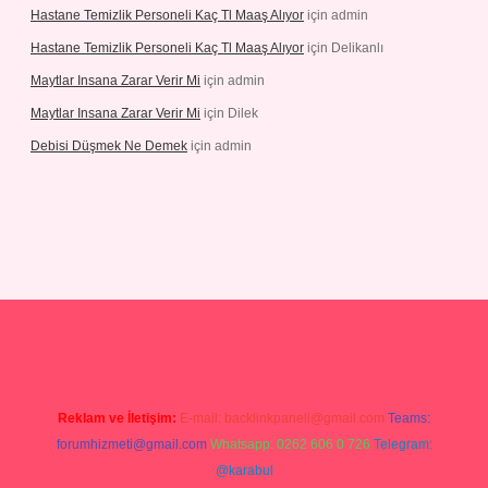
Hastane Temizlik Personeli Kaç Tl Maaş Alıyor
için
admin
Hastane Temizlik Personeli Kaç Tl Maaş Alıyor
için
Delikanlı
Maytlar Insana Zarar Verir Mi
için
admin
Maytlar Insana Zarar Verir Mi
için
Dilek
Debisi Düşmek Ne Demek
için
admin
ino
Reklam ve İletişim:
E-mail:
backlinkpaneli@gmail.com
Teams:
forumhizmeti@gmail.com
Whatsapp: 0262 606 0 726
Telegram:
@karabul